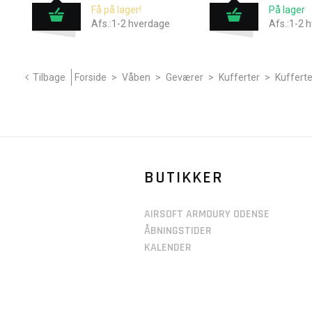
Få på lager!
På lager
Afs.:1-2 hverdage
Afs.:1-2 
Tilbage
Forside
>
Våben
>
Geværer
>
Kufferter
>
Kufferte
BUTIKKER
AIRSOFT ARMOURY ODENSE
ÅBNINGSTIDER
KALENDER