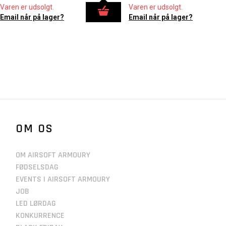
Varen er udsolgt.
Varen er udsolgt.
Email når på lager?
Email når på lager?
OM OS
OM AIRSOFT ARMOURY
FØDSELSDAG
EVENTS I AIRSOFT ARMOURY
JOB
LED LØRDAG
KONKURRENCE