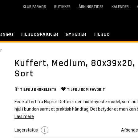
KLUB FARAOS
BUTIKKER
ÅBNINGSTIDER
KALENDER
DNING
TILBUDSPAKKER
NYHEDER
TILBUD
r
Kuffert, Medium, 80x39x20,
Sort
TILFØJ
ØNSKELISTE
TILFØJ SOM
FAVORIT
Fed kuffert fra Nuprol. Dette er den hidtil nyeste model, som nu har fået
hjul i bunden samt et praktisk håndtag. Det betyder at man kan bruge
kufferten som en trolly og trække den efter sig.
Læs mere
Inden i kufferten er der plukskum, som gør at man kan få optim
Lagerstatus
Afsende
sikkerhed på de ting man opbevarer i den.