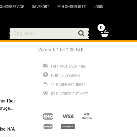
KUNDESERVICE
GAVEKORT
MIN ØNSKELISTE
LOGIN
0
Varenr. NP-NHC-08-BLK
FRI FRAGT OVER 499,-
HURTIG LEVERING
14 DAGES RETURRET
BYT I VORES BUTIKKER
al
lse:
N/A