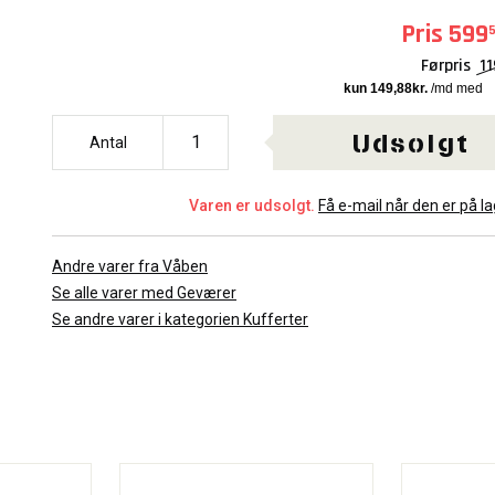
Pris
599
Skal du bruge nyt skum, har vi et stort stykke
her
Førpris
11
Vil du gerne have optimal sikkerhed, kan du benytte en af de
sm
låse
til kufferten.
Udsolgt
Antal
Varen er udsolgt.
Få e-mail når den er på la
Andre varer fra Våben
Se alle varer med Geværer
Se andre varer i kategorien Kufferter