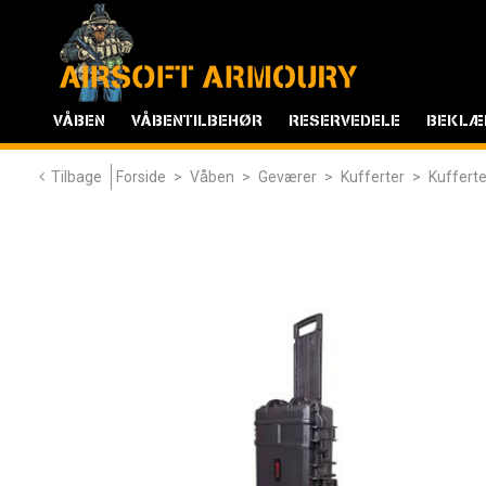
VÅBEN
VÅBENTILBEHØR
RESERVEDELE
BEKLÆ
Tilbage
Forside
>
Våben
>
Geværer
>
Kufferter
>
Kufferte