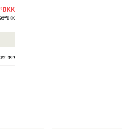
DKK
50
99
DKK
00
arte
ger igen