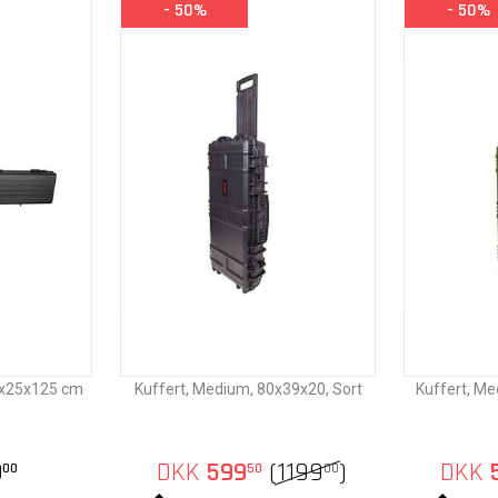
- 50%
- 50%
10x25x125 cm
Kuffert, Medium, 80x39x20, Sort
Kuffert, Me
9
DKK
599
(
1199
)
DKK
00
50
00