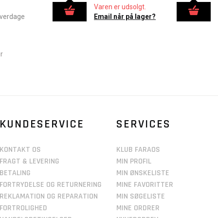
Varen er udsolgt.
hverdage
Email når på lager?
r
KUNDESERVICE
SERVICES
KONTAKT OS
KLUB FARAOS
FRAGT & LEVERING
MIN PROFIL
BETALING
MIN ØNSKELISTE
FORTRYDELSE OG RETURNERING
MINE FAVORITTER
REKLAMATION OG REPARATION
MIN SØGELISTE
FORTROLIGHED
MINE ORDRER