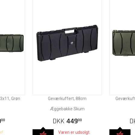
3x11, Grøn
Geværkuffert, 88cm
Geværkuff
Æggebakke Skum
9
DKK
449
D
00
00
r!
Varen er udsolgt.