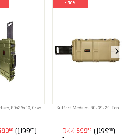
- 50%
dium, 80x39x20, Grøn
Kuffert, Medium, 80x39x20, Tan
599
(
1199
)
DKK
599
(
1199
)
50
00
50
00