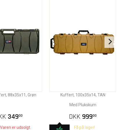
ert, 88x35x11, Grøn
Kuffert, 100x35x14, TAN
Med Plukskum
KK
349
DKK
999
00
00
Varen er udsolgt.
Få på lager!