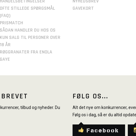
HANDELSBETINGELSER
NYHEDSBREV
OFTE STILLEDE SPØRGSMÅL
GAVEKORT
(FAQ)
PRISMATCH
SÅDAN HANDLER DU HOS OS
KUN SALG TIL PERSONER OVER
18 ÅR
RØGGRANATER FRA ENOLA
GAYE
SBREVET
FØLG OS...
urrencer, tilbud og nyheder. Du
Alt det nye om konkurrencer, even
Følg os i dag, så er du altid opdate
Facebook