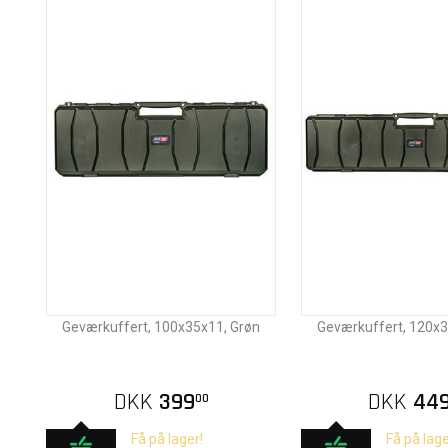
Geværkuffert, 100x35x11, Grøn
Geværkuffert, 120x3
DKK
399
DKK
44
00
Få på lager!
Få på lage