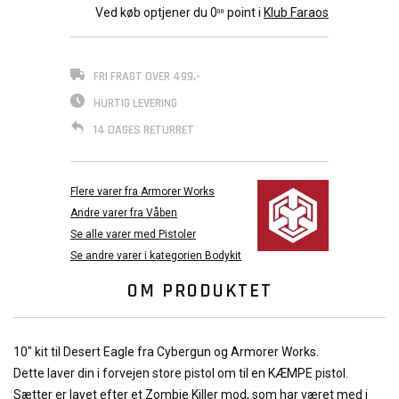
Ved køb optjener du
0
point i
Klub Faraos
00
FRI FRAGT OVER 499,-
HURTIG LEVERING
14 DAGES RETURRET
Flere varer fra Armorer Works
Andre varer fra Våben
Se alle varer med Pistoler
Se andre varer i kategorien Bodykit
OM PRODUKTET
10" kit til Desert Eagle fra Cybergun og Armorer Works.
Dette laver din i forvejen store pistol om til en KÆMPE pistol.
Sætter er lavet efter et Zombie Killer mod, som har været med i