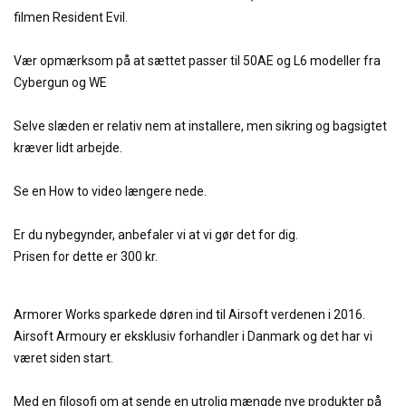
filmen Resident Evil.
Vær opmærksom på at sættet passer til 50AE og L6 modeller fra
Cybergun og WE
Selve slæden er relativ nem at installere, men sikring og bagsigtet
kræver lidt arbejde.
Se en How to video længere nede.
Er du nybegynder, anbefaler vi at vi gør det for dig.
Prisen for dette er 300 kr.
Armorer Works sparkede døren ind til Airsoft verdenen i 2016.
Airsoft Armoury er eksklusiv forhandler i Danmark og det har vi
været siden start.
Med en filosofi om at sende en utrolig mængde nye produkter på