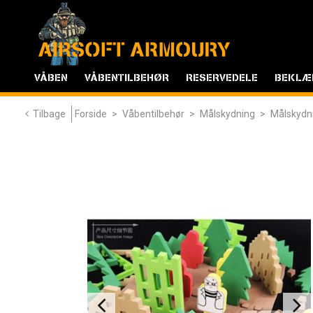
VÅBEN
VÅBENTILBEHØR
RESERVEDELE
BEKLÆ
Tilbage
Forside
>
Våbentilbehør
>
Målskydning
>
Målskydn