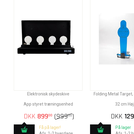
Elektronisk skydeskive
Folding Metal Target,
App styret træningsenhed
32 cm Høj
DKK
899
(
999
)
DKK
129
00
00
Få på lager!
På lager
Afs.:1-2 hverdage
Afs.:1-2 