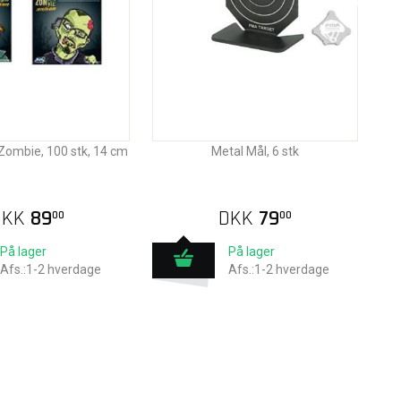
 Zombie, 100 stk, 14 cm
Metal Mål, 6 stk
DKK
89
DKK
79
00
00
På lager
På lager
Afs.:1-2 hverdage
Afs.:1-2 hverdage