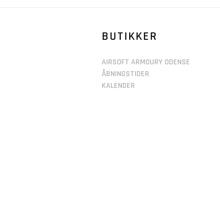
BUTIKKER
AIRSOFT ARMOURY ODENSE
ÅBNINGSTIDER
KALENDER