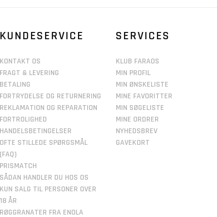
KUNDESERVICE
SERVICES
KONTAKT OS
KLUB FARAOS
FRAGT & LEVERING
MIN PROFIL
BETALING
MIN ØNSKELISTE
FORTRYDELSE OG RETURNERING
MINE FAVORITTER
REKLAMATION OG REPARATION
MIN SØGELISTE
FORTROLIGHED
MINE ORDRER
HANDELSBETINGELSER
NYHEDSBREV
OFTE STILLEDE SPØRGSMÅL
GAVEKORT
(FAQ)
PRISMATCH
SÅDAN HANDLER DU HOS OS
KUN SALG TIL PERSONER OVER
18 ÅR
RØGGRANATER FRA ENOLA