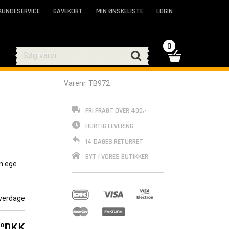
KUNDESERVICE
GAVEKORT
MIN ØNSKELISTE
LOGIN
0
Varenr. TB972
FRI FRAGT OVER 499,-
HURTIG LEVERING
14 DAGES RETURRET
BYT I VORES BUTIKKER
in egen
verdage
DKK
00