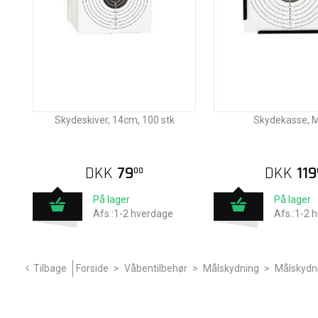
Skydeskiver, 14cm, 100 stk
Skydekasse, M
DKK
79
DKK
119
00
På lager
På lager
Afs.:1-2 hverdage
Afs.:1-2 
Tilbage
Forside
>
Våbentilbehør
>
Målskydning
>
Målskydn