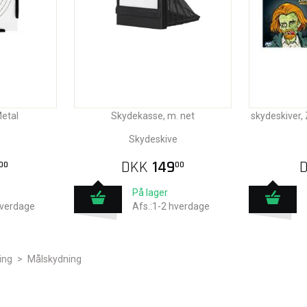
etal
Skydekasse, m. net
skydeskiver,
Skydeskive
DKK
149
00
00
På lager
hverdage
Afs.:1-2 hverdage
ing
>
Målskydning