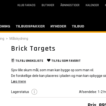
KLUB FARAOS
BUTIKKER
ÅBNINGSTIDER
KALENDER
DNING
TILBUDSPAKKER
NYHEDER
TILBUD
ing
>
Målskydning
Brick Targets
TILFØJ
ØNSKELISTE
TILFØJ SOM
FAVORIT
Sjov lille skum mål, som man kan bygge op som man vil.
De forskellige dele kan placeres i pladen og man kan opbygge s
lille counter strike bane
Læs mere
Lagerstatus
Afsendelse:
1-2 h
Pris
89