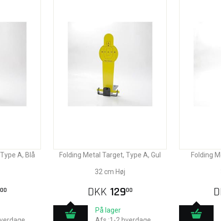
 Type A, Blå
Folding Metal Target, Type A, Gul
Folding M
32 cm Høj
DKK
129
D
00
00
På lager
hverdage
Afs.:1-2 hverdage