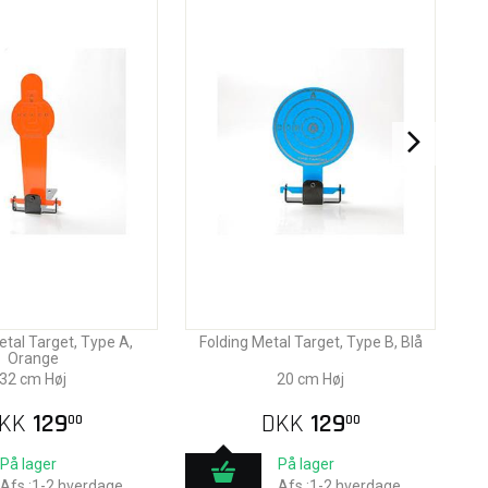
etal Target, Type A,
Folding Metal Target, Type B, Blå
Orange
32 cm Høj
20 cm Høj
KK
129
DKK
129
00
00
På lager
På lager
Afs.:1-2 hverdage
Afs.:1-2 hverdage