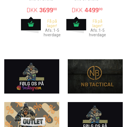
DKK
3699
DKK
4499
00
00
Få på
Få på
lager!
lager!
Afs.:1-5
Afs.:1-5
hverdage
hverdage