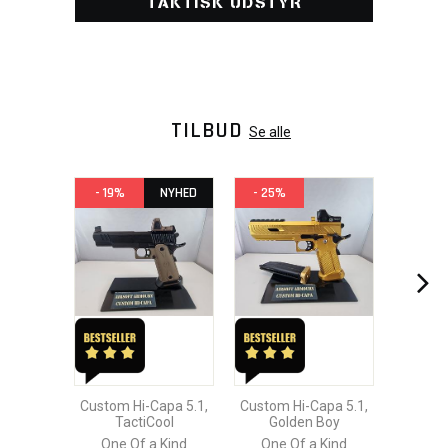
TAKTISK UDSTYR
TILBUD
Se alle
- 19%
NYHED
- 25%
Custom Hi-Capa 5.1,
Custom Hi-Capa 5.1,
TactiCool
Golden Boy
One Of a Kind
One Of a Kind