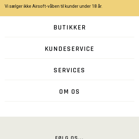
Vi sælger ikke Airsoft-våben til kunder under 18 år.
BUTIKKER
KUNDESERVICE
SERVICES
OM OS
FØLG OS...