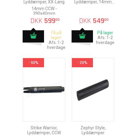
Lyddæmper, XX-Lang
Lyddæmper, 14mm
CCW
14mm CCW -
390x40mm
DKK
599
DKK
549
00
00
Få på
På lager
lager!
Afs.:1-2
Afs.:1-2
hverdage
hverdage
- 50%
- 20%
Strike Warrior,
Zephyr Style,
Lyddæmper, CCW
Lyddæmper