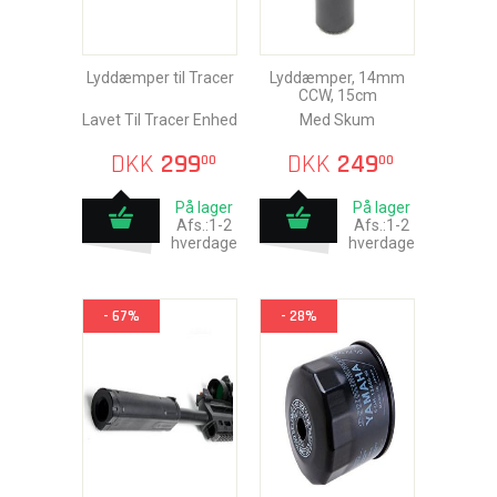
Lyddæmper til Tracer
Lyddæmper, 14mm
CCW, 15cm
Lavet Til Tracer Enhed
Med Skum
DKK
299
DKK
249
00
00
På lager
På lager
Afs.:1-2
Afs.:1-2
hverdage
hverdage
- 67%
- 28%