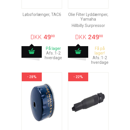
Løbsforlænger, TAC6
Olie Filter Lyddæmper,
Yamaha
Hillbilly Surpressor
DKK
49
DKK
249
00
00
På lager
Få på
Afs.:1-2
lager!
hverdage
Afs.:1-2
hverdage
- 28%
- 22%