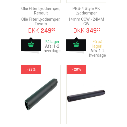
Olie Fliter Lyddæmper,
PBS-4 Style AK
Renault
Lyddæmper
Olie Fliter Lyddæmper,
14mm CCW - 24MM
Toyota
CW
DKK
249
DKK
349
00
00
På lager
Få på
Afs.:1-2
lager!
hverdage
Afs.:1-2
hverdage
- 28%
- 28%