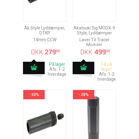
Ak Style Lyddæmper,
Akatsuki Sig MODX-9
DTKP
Style, Lyddæmper
14mm CCW
Laver Til Tracer
Moduler
DKK
279
DKK
499
00
00
På lager
Få på
Afs.:1-2
lager!
hverdage
Afs.:1-2
hverdage
- 33%
- 28%