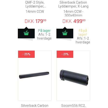
QMF-2 Style,
Silverback Carbon
Lyddæmper,
Lyddæmper, X-Lang
210x35mm
14mm CCW
14mm CCW -
300x40mm
DKK
179
DKK
499
00
00
På lager
Få på
Afs.:1-2
lager!
hverdage
Afs.:1-2
hverdage
- 25%
- 21%
Silverback Carbon
Socom556 RC2,