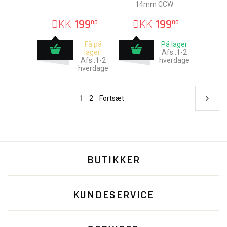
14mm CCW
DKK
199
DKK
199
00
00
Få på
På lager
lager!
Afs.:1-2
Afs.:1-2
hverdage
hverdage
1
2
Fortsæt
BUTIKKER
KUNDESERVICE