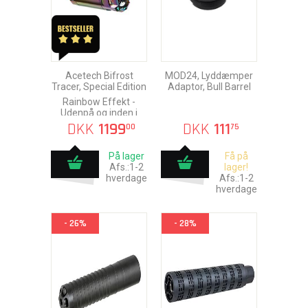
Acetech Bifrost
MOD24, Lyddæmper
Tracer, Special Edition
Adaptor, Bull Barrel
Rainbow Effekt -
Udenpå og inden i
DKK
1199
DKK
111
00
75
På lager
Få på
Afs.:1-2
lager!
hverdage
Afs.:1-2
hverdage
- 26%
- 28%