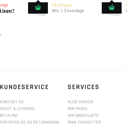
olgt.
Få på lager!
å lager?
Afs.:1-2 hverdage
r
KUNDESERVICE
SERVICES
KONTAKT OS
KLUB FARAOS
FRAGT & LEVERING
MIN PROFIL
BETALING
MIN ØNSKELISTE
FORTRYDELSE OG RETURNERING
MINE FAVORITTER