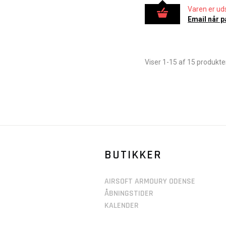
Varen er uds
Email når p
Viser 1-15 af 15 produkte
BUTIKKER
AIRSOFT ARMOURY ODENSE
ÅBNINGSTIDER
KALENDER