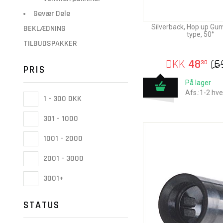
Gevær Dele
Silverback, Hop up Gu
BEKLÆDNING
type, 50°
TILBUDSPAKKER
DKK
48
(
6
30
PRIS
På lager
Afs.:1-2 hv
1 - 300 DKK
301 - 1000
1001 - 2000
2001 - 3000
3001+
STATUS