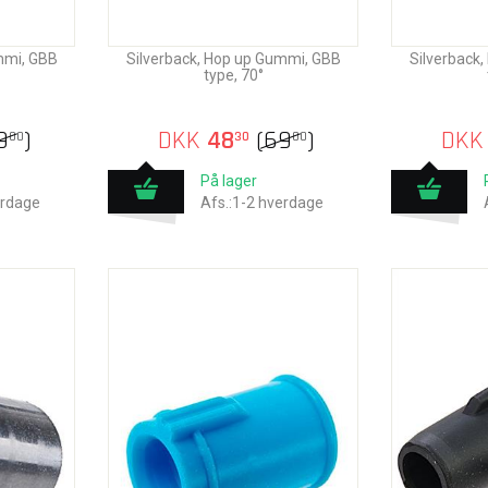
mmi, GBB
Silverback, Hop up Gummi, GBB
Silverback
type, 70°
9
)
DKK
48
(
69
)
DKK
00
30
00
På lager
erdage
Afs.:1-2 hverdage