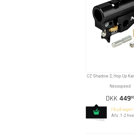
CZ Shadow 2, Hop Up Ka
Nexxspeed
DKK
449
0
Få på lager!
Afs.:1-2 hv