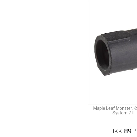
Maple Leaf Monster,
System 7 II
DKK
89
00