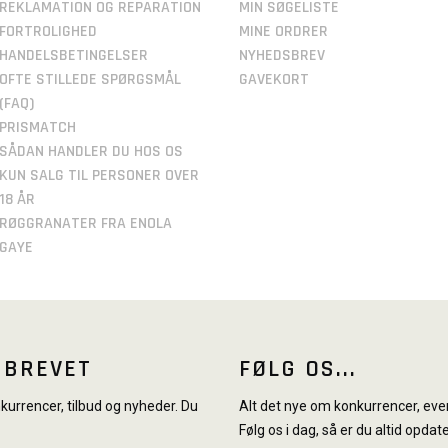
REKLAMATION OG REPARATION
MIN SØGELISTE
FORTROLIGHED
MINE ORDRER
HANDELSBETINGELSER
NYHEDSBREV
OFTE STILLEDE SPØRGSMÅL
GAVEKORT
(FAQ)
PRISMATCH
SÅDAN HANDLER DU HOS OS
KUN SALG TIL PERSONER OVER
18 ÅR
RØGGRANATER FRA ENOLA
GAYE
SBREVET
FØLG OS...
urrencer, tilbud og nyheder. Du
Alt det nye om konkurrencer, even
Følg os i dag, så er du altid opdate