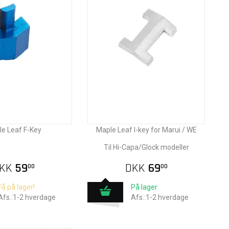
e Leaf F-Key
Maple Leaf I-key for Marui / WE
Til Hi-Capa/Glock modeller
KK
59
DKK
69
00
00
Få på lager!
På lager
Afs.:1-2 hverdage
Afs.:1-2 hverdage