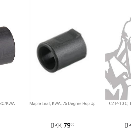
 KSC/KWA
Maple Leaf, KWA, 75 Degree Hop Up
CZ P-10 C,
DKK
79
D
00