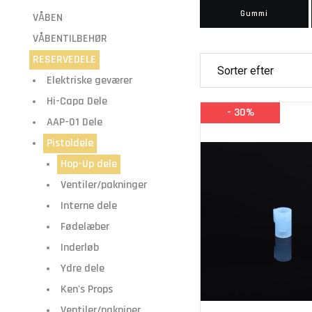
Gummi
VÅBEN
VÅBENTILBEHØR
RESERVEDELE
Elektriske geværer
Hi-Capa Dele
- 30%
AAP-01 Dele
Pistoldele
Hop-Up dele
Ventiler/pakninger
Interne dele
Fødelæber
Inderløb
Ydre dele
Ken's Props
Ventiler/pakniner