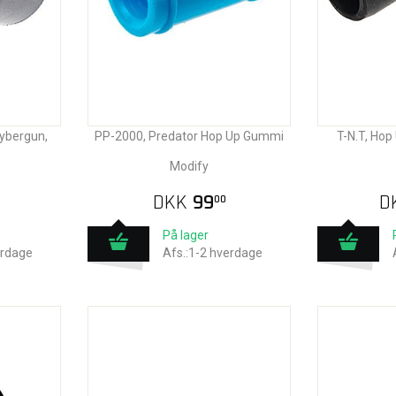
ybergun,
PP-2000, Predator Hop Up Gummi
T-N.T, Ho
Modify
DKK
99
D
00
På lager
erdage
Afs.:1-2 hverdage