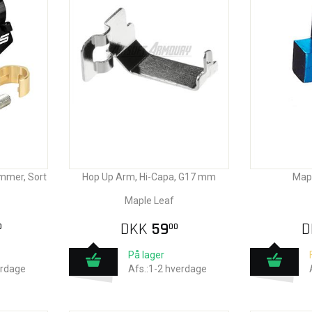
mmer, Sort
Hop Up Arm, Hi-Capa, G17 mm
Mapl
Maple Leaf
DKK
59
D
0
00
På lager
erdage
Afs.:1-2 hverdage