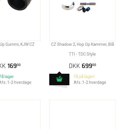
p Up Gummi, KJW CZ
CZ Shadow 2, Hop Op Kammer, Blå
TTI - TDC Style
KK
169
DKK
699
00
00
På lager
Få på lager!
Afs.:1-2 hverdage
Afs.:1-2 hverdage