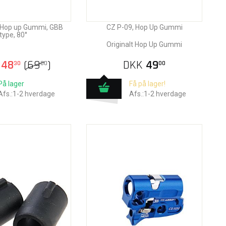
, Hop up Gummi, GBB
CZ P-09, Hop Up Gummi
type, 80°
Originalt Hop Up Gummi
48
(
69
)
DKK
49
30
00
00
På lager
Få på lager!
Afs.:1-2 hverdage
Afs.:1-2 hverdage