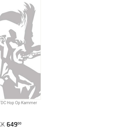
 TDC Hop Op Kammer
KK
649
00