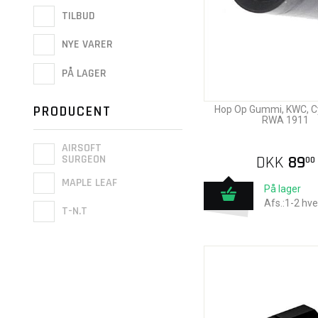
TILBUD
NYE VARER
PÅ LAGER
PRODUCENT
Hop Op Gummi, KWC, C
RWA 1911
AIRSOFT
SURGEON
DKK
89
00
MAPLE LEAF
På lager
Afs.:1-2 hv
T-N.T