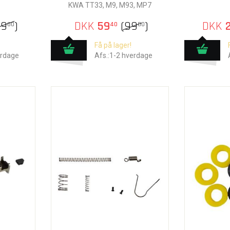
KWA TT33, M9, M93, MP7
99
)
DKK
59
(
99
)
DKK
2
00
40
00
Få på lager!
erdage
Afs.:1-2 hverdage