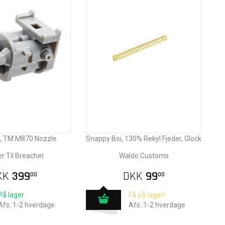
, TM M870 Nozzle
Snappy Boi, 130% Rekyl Fjeder, Glock
r Til Breacher
Waldo Customs
KK
399
DKK
99
00
00
På lager
Få på lager!
Afs.:1-2 hverdage
Afs.:1-2 hverdage