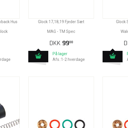
wback Hus
Glock 17,18,19 Fjeder Sæt
Glock 
Glock
MAG - TM Spec
Wal
DKK
99
D
00
På lager
erdage
Afs.:1-2 hverdage