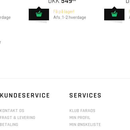
DKK
549
D
Få på lager!
erdage
Afs.:1-2 hverdage
r
KUNDESERVICE
SERVICES
KONTAKT OS
KLUB FARAOS
FRAGT & LEVERING
MIN PROFIL
BETALING
MIN ØNSKELISTE