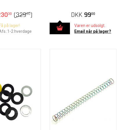
30
(
329
)
DKK
99
30
00
00
Få på lager!
Varen er udsolgt.
Afs.:1-2 hverdage
Email når på lager?