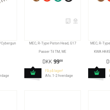
C/Cybergun
MEC, R-Type Piston Head, G17
MEC, R-Type
Passer Til TM, WE
KWA HK45
DKK
99
D
00
Få på lager!
erdage
Afs.:1-2 hverdage