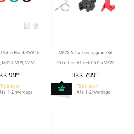
 Piston Head, KWA15
MK23 Aftrækker Upgrade Kit
, MK23, MP9, VZ61
Få Lettere Aftræk På Din MK23
KK
99
DKK
799
00
00
Få på lager!
Få på lager!
Afs.:1-2 hverdage
Afs.:1-2 hverdage