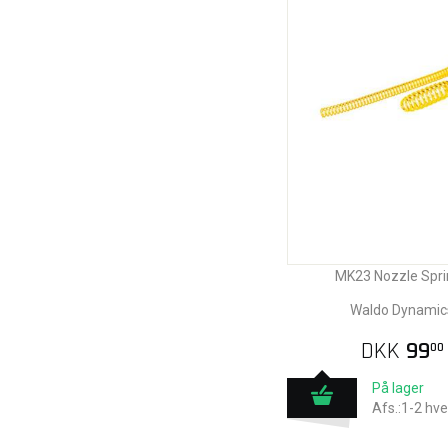
MK23 Nozzle Spri
Waldo Dynamic
DKK
99
00
På lager
Afs.:1-2 hv