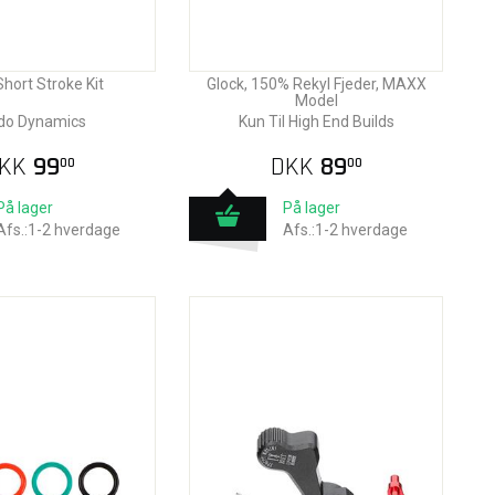
Short Stroke Kit
Glock, 150% Rekyl Fjeder, MAXX
Model
do Dynamics
Kun Til High End Builds
KK
99
DKK
89
00
00
På lager
På lager
Afs.:1-2 hverdage
Afs.:1-2 hverdage