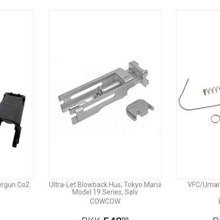
ergun Co2
Ultra-Let Blowback Hus, Tokyo Marui
VFC/Umare
Model 19 Series, Sølv
COWCOW
00