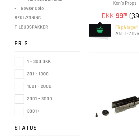
Ken´s Props
Gevær Dele
DKK
99
(
3
75
BEKLÆDNING
TILBUDSPAKKER
Få på lager!
Afs.:1-2 hv
PRIS
1 - 300 DKK
301 - 1000
1001 - 2000
2001 - 3000
3001+
STATUS