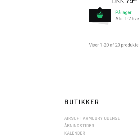
DKK
79
På lager
Afs.:1-2 hv
Viser 1-20 af 20 produkte
BUTIKKER
AIRSOFT ARMOURY ODENSE
ÅBNINGSTIDER
KALENDER