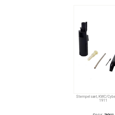
Stempel sæt, KWC/Cyb
1911
00