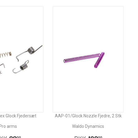
x Glock Fjedersæt
AAP-01/Glock Nozzle Fjedre, 2 Stk
Pro arms
Waldo Dynamics
00
00