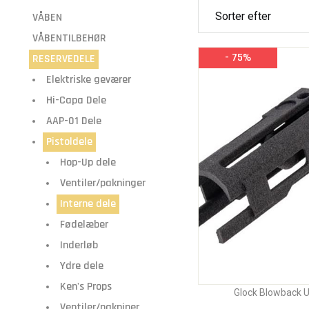
VÅBEN
VÅBENTILBEHØR
- 75%
RESERVEDELE
Elektriske geværer
Hi-Capa Dele
AAP-01 Dele
Pistoldele
Hop-Up dele
Ventiler/pakninger
Interne dele
Fødelæber
Inderløb
Ydre dele
Ken's Props
Glock Blowback U
Ventiler/pakniner