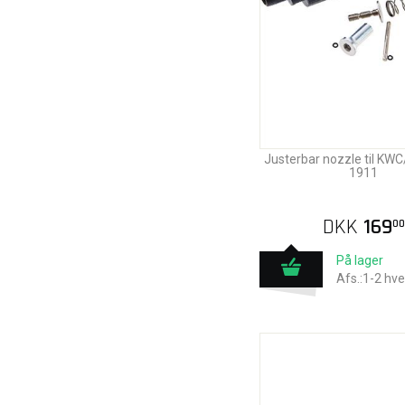
Justerbar nozzle til KW
1911
DKK
169
00
På lager
Afs.:1-2 hv