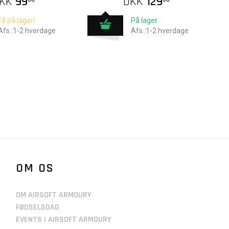
KK
99
DKK
129
Få på lager!
På lager
Afs.:1-2 hverdage
Afs.:1-2 hverdage
OM OS
OM AIRSOFT ARMOURY
FØDSELSDAG
EVENTS I AIRSOFT ARMOURY