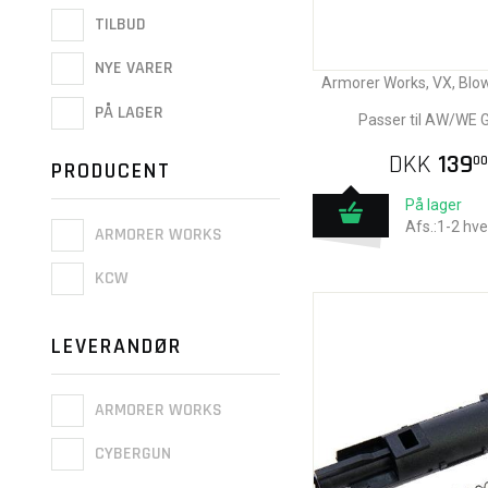
TILBUD
NYE VARER
Armorer Works, VX, Blo
PÅ LAGER
Passer til AW/WE 
DKK
139
00
PRODUCENT
På lager
Afs.:1-2 hv
ARMORER WORKS
KCW
LEVERANDØR
ARMORER WORKS
CYBERGUN