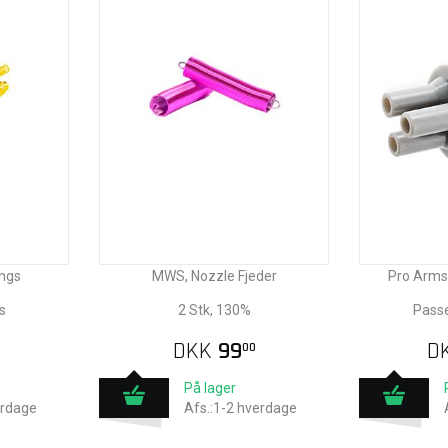
ngs
MWS, Nozzle Fjeder
Pro Arms
s
2 Stk, 130%
Passe
DKK
99
D
00
På lager
erdage
Afs.:1-2 hverdage