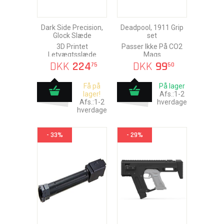
Dark Side Precision,
Deadpool, 1911 Grip
Glock Slæde
set
3D Printet
Passer Ikke På CO2
Letvægtsslæde
Mags
DKK
224
DKK
99
75
50
Få på
På lager
lager!
Afs.:1-2
Afs.:1-2
hverdage
hverdage
- 33%
- 29%