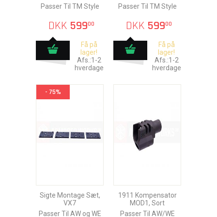
Passer Til TM Style
Passer Til TM Style
DKK
599
DKK
599
00
00
Få på
Få på
lager!
lager!
Afs.:1-2
Afs.:1-2
hverdage
hverdage
- 75%
Sigte Montage Sæt,
1911 Kompensator
VX7
MOD1, Sort
Passer Til AW og WE
Passer Til AW/WE