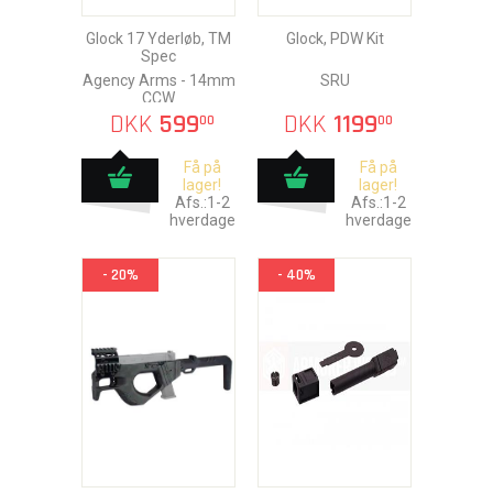
Glock 17 Yderløb, TM
Glock, PDW Kit
Spec
Agency Arms - 14mm
SRU
CCW
DKK
599
DKK
1199
00
00
Få på
Få på
lager!
lager!
Afs.:1-2
Afs.:1-2
hverdage
hverdage
- 20%
- 40%