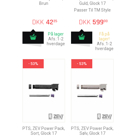
Brun
Guld, Glock 17
Passer Til TM Style
DKK
42
DKK
599
25
00
På lager
Få på
Afs.:1-2
lager!
hverdage
Afs.:1-2
hverdage
- 53%
- 53%
PTS, ZEV Power Pack,
PTS, ZEV Power Pack,
Sort, Glock 17
Sølv, Glock 17