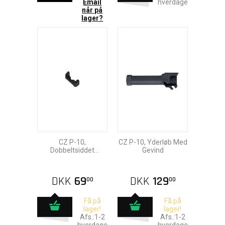
Email
hverdage
når på
lager?
CZ P-10,
CZ P-10, Yderløb Med
Dobbeltsiddet
Gevind
Magasinudløser
DKK
69
DKK
129
00
00
Få på
Få på
lager!
lager!
Afs.:1-2
Afs.:1-2