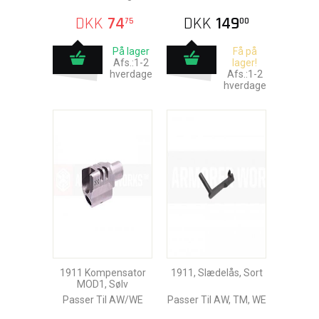
DKK
74
DKK
149
75
00
På lager
Få på
Afs.:1-2
lager!
hverdage
Afs.:1-2
hverdage
1911 Kompensator
1911, Slædelås, Sort
MOD1, Sølv
Passer Til AW/WE
Passer Til AW, TM, WE