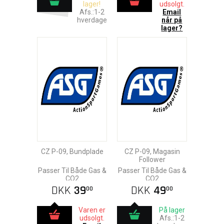
lager!
udsolgt.
Afs.:1-2
Email
hverdage
når på
lager?
CZ P-09, Bundplade
CZ P-09, Magasin
Follower
Passer Til Både Gas &
Passer Til Både Gas &
CO2
CO2
DKK
39
DKK
49
00
00
Varen er
På lager
udsolgt.
Afs.:1-2