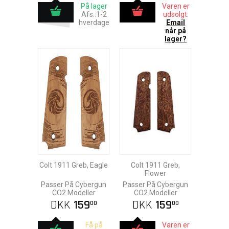
På lager
Varen er
Afs.:1-2
udsolgt.
hverdage
Email
når på
lager?
Colt 1911 Greb, Eagle
Colt 1911 Greb,
Flower
Passer På Cybergun
Passer På Cybergun
CO2 Modeller
CO2 Modeller
DKK
159
DKK
159
00
00
Få på
Varen er