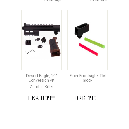
hverdage
hverdage
Desert Eagle, 10"
Fiber Frontsigte, TM
Conversion Kit
Glock
Zombie Killer
DKK
899
DKK
199
00
00
Få på
På lager
lager!
Afs.:1-2
Afs.:1-2
hverdage
hverdage