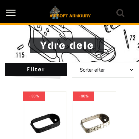
Ydre dele
Filter
- 30%
- 30%