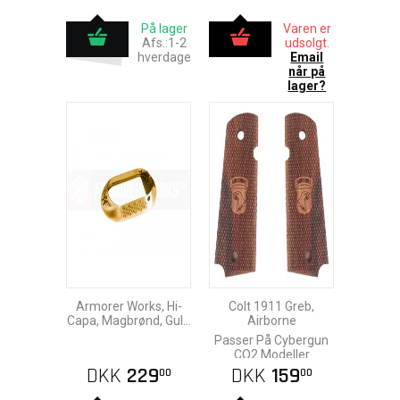
På lager
Varen er
Afs.:1-2
udsolgt.
hverdage
Email
når på
lager?
Armorer Works, Hi-
Colt 1911 Greb,
Capa, Magbrønd, Guld
Airborne
Graveret
Passer På Cybergun
CO2 Modeller
DKK
229
DKK
159
00
00