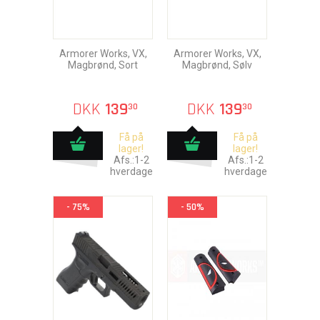
Armorer Works, VX,
Armorer Works, VX,
Magbrønd, Sort
Magbrønd, Sølv
DKK
139
DKK
139
30
30
Få på
Få på
lager!
lager!
Afs.:1-2
Afs.:1-2
hverdage
hverdage
- 75%
- 50%