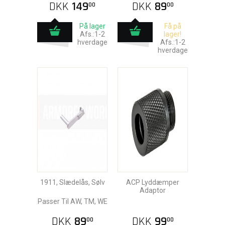
DKK
149
DKK
89
00
00
På lager
Få på
Afs.:1-2
lager!
hverdage
Afs.:1-2
hverdage
1911, Slædelås, Sølv
ACP Lyddæmper
Adaptor
Passer Til AW, TM, WE
DKK
89
DKK
99
00
00