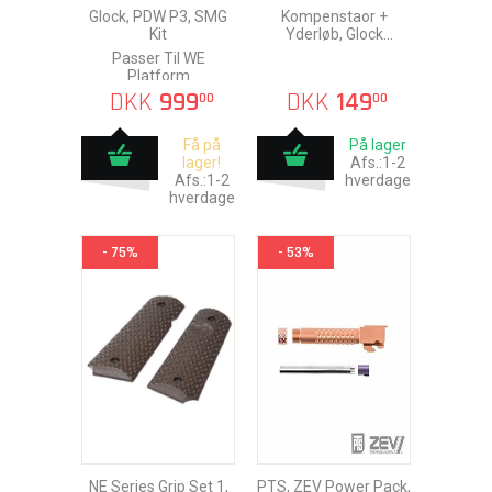
Glock, PDW P3, SMG
Kompenstaor +
Kit
Yderløb, Glock
Compact, V1
Passer Til WE
Platform
DKK
999
DKK
149
00
00
Få på
På lager
lager!
Afs.:1-2
Afs.:1-2
hverdage
hverdage
- 75%
- 53%
NE Series Grip Set 1,
PTS, ZEV Power Pack,