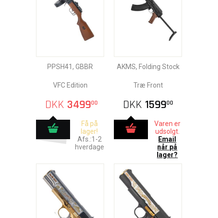
PPSH41, GBBR
AKMS, Folding Stock
VFC Edition
Træ Front
DKK
3499
DKK
1599
00
00
Få på
Varen er
lager!
udsolgt.
Afs.:1-2
Email
hverdage
når på
lager?