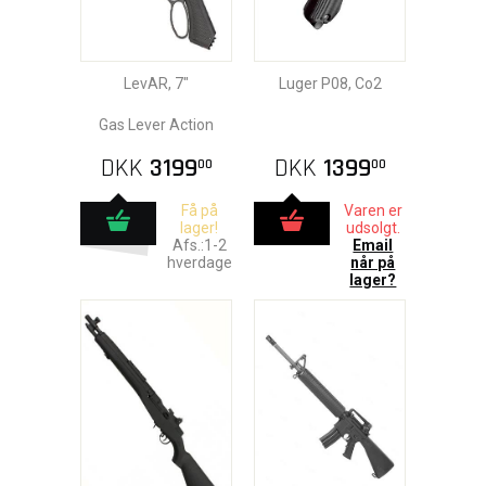
LevAR, 7"
Luger P08, Co2
Gas Lever Action
DKK
3199
DKK
1399
00
00
Få på
Varen er
lager!
udsolgt.
Afs.:1-2
Email
hverdage
når på
lager?