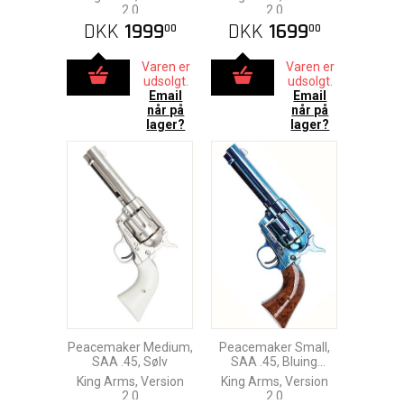
2.0
2.0
DKK
1999
DKK
1699
00
00
Varen er
Varen er
udsolgt.
udsolgt.
Email
Email
når på
når på
lager?
lager?
Peacemaker Medium,
Peacemaker Small,
SAA .45, Sølv
SAA .45, Bluing
Version
King Arms, Version
King Arms, Version
2.0
2.0