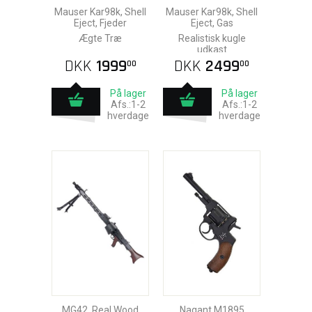
Mauser Kar98k, Shell
Mauser Kar98k, Shell
Eject, Fjeder
Eject, Gas
Ægte Træ
Realistisk kugle
udkast
DKK
1999
DKK
2499
00
00
På lager
På lager
Afs.:1-2
Afs.:1-2
hverdage
hverdage
MG42, Real Wood
Nagant M1895