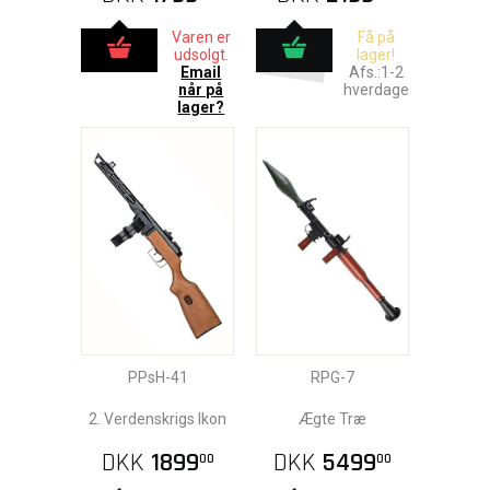
Varen er
Få på
udsolgt.
lager!
Email
Afs.:1-2
når på
hverdage
lager?
PPsH-41
RPG-7
2. Verdenskrigs Ikon
Ægte Træ
DKK
1899
DKK
5499
00
00