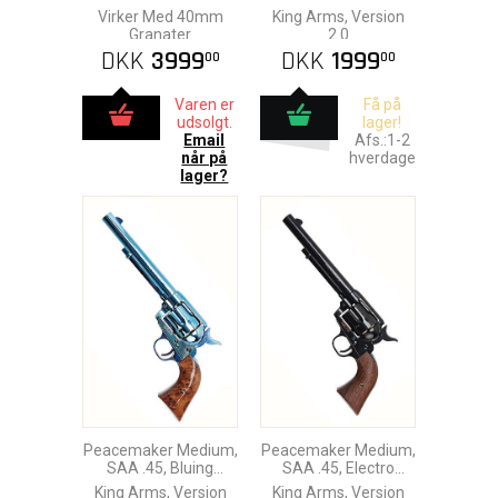
Virker Med 40mm
King Arms, Version
Granater
2.0
DKK
3999
DKK
1999
00
00
Varen er
Få på
udsolgt.
lager!
Email
Afs.:1-2
når på
hverdage
lager?
Peacemaker Medium,
Peacemaker Medium,
SAA .45, Bluing
SAA .45, Electro
Version
Version
King Arms, Version
King Arms, Version