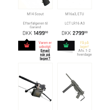
M14 Scout
M16a3, ETU
Efterfølgeren til
LCT LR16 A3
Garand
DKK
1499
DKK
2799
00
00
Varen er
Få på
udsolgt.
lager!
Email
Afs.:1-2
når på
hverdage
lager?