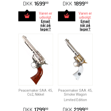
DKK
1699
DKK
1899
00
00
Varen er
Varen er
udsolgt.
udsolgt.
Email
Email
når på
når på
lager?
lager?
Peacemaker SAA .45,
Peacemaker SAA .45,
Co2, Nikkel
Smoke Wagon
Limited Edition
DKK
1799
DKK
2199
00
00