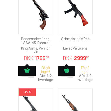
Peacemaker Long,
Schmeisser MP44
SAA .45, Electro
Version
King Arms, Version
Lavet På Licens
2.0
DKK
1799
DKK
2999
00
00
Få på
Få på
lager!
lager!
Afs.:1-2
Afs.:1-2
hverdage
hverdage
- 22%