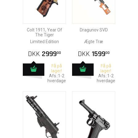
Colt 1911, Year Of
Dragunov SVD
The Tiger
Limited Edition
Ægte Træ
DKK
2999
DKK
1599
00
00
Få på
Få på
lager!
lager!
Afs.:1-2
Afs.:1-2
hverdage
hverdage