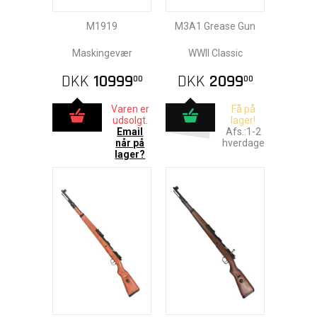
M1919
M3A1 Grease Gun
Maskingevær
WWII Classic
DKK
10999
DKK
2099
00
00
Varen er
Få på
udsolgt.
lager!
Email
Afs.:1-2
når på
hverdage
lager?