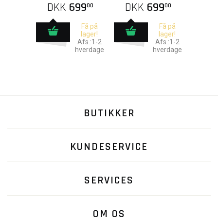
DKK
699
DKK
699
00
00
Få på
Få på
lager!
lager!
Afs.:1-2
Afs.:1-2
hverdage
hverdage
BUTIKKER
KUNDESERVICE
SERVICES
OM OS