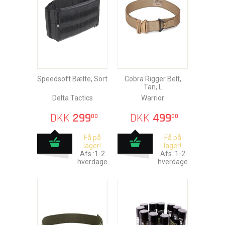
Speedsoft Bælte, Sort
Cobra Rigger Belt,
Tan, L
Delta Tactics
Warrior
DKK
299
DKK
499
00
00
Få på
Få på
lager!
lager!
Afs.:1-2
Afs.:1-2
hverdage
hverdage