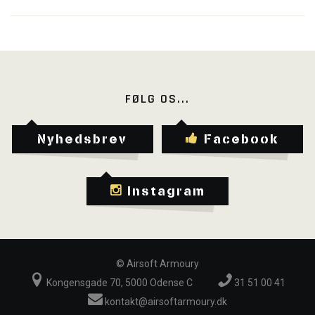
FØLG OS...
Nyhedsbrev
Facebook
Instagram
©
Airsoft Armoury
Kongensgade 70, 5000 Odense C
31 51 00 41
kontakt@airsoftarmoury.dk