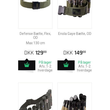
Defense Bælte, Flex,
Enola Gaye Bælte, OD
OD
Max 130 cm
DKK
129
DKK
149
00
00
På lager
På lager
Afs.:1-2
Afs.:1-2
hverdage
hverdage