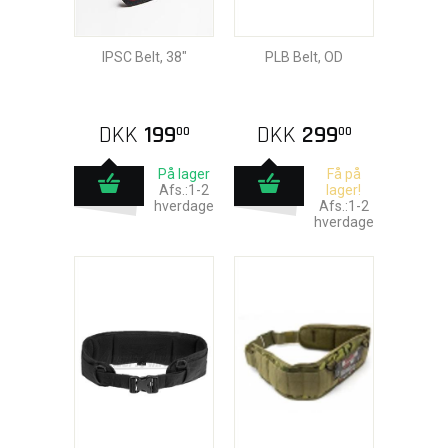
IPSC Belt, 38"
PLB Belt, OD
DKK
199
DKK
299
00
00
På lager
Få på
Afs.:1-2
lager!
hverdage
Afs.:1-2
hverdage