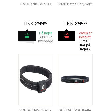
PMC Battle Belt, OD
PMC Battle Belt, Sort
DKK
299
DKK
299
00
00
På lager
Varen er
Afs.:1-2
udsolgt.
hverdage
Email
når på
lager?
SOETAC, IPSC Bælte,
SOETAC, IPSC Bælte,