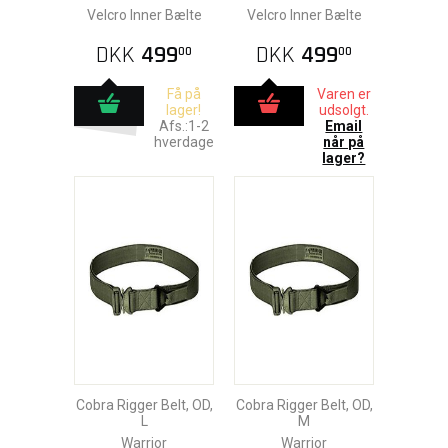
Velcro Inner Bælte
Velcro Inner Bælte
DKK
499
DKK
499
00
00
Få på
Varen er
lager!
udsolgt.
Afs.:1-2
Email
hverdage
når på
lager?
Cobra Rigger Belt, OD,
Cobra Rigger Belt, OD,
L
M
Warrior
Warrior