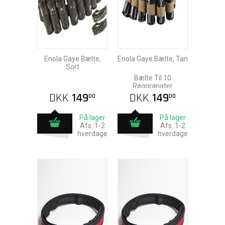
Enola Gaye Bælte,
Enola Gaye Bælte, Tan
Sort
Bælte Til 10
Røggranater
DKK
149
DKK
149
00
00
På lager
På lager
Afs.:1-2
Afs.:1-2
hverdage
hverdage