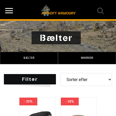
Bælter
BÆLTER
WARRIOR
Filter
- 25%
- 28%