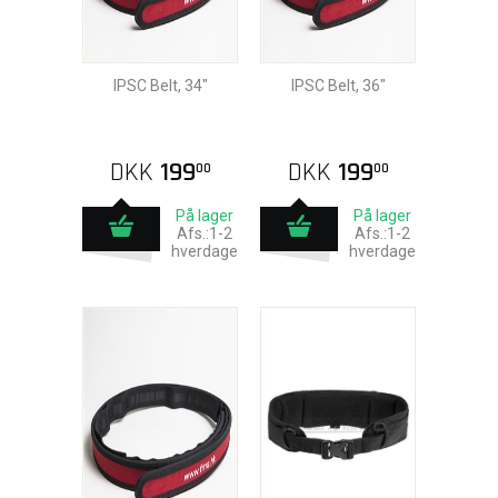
IPSC Belt, 34"
IPSC Belt, 36"
DKK
199
DKK
199
00
00
På lager
På lager
Afs.:1-2
Afs.:1-2
hverdage
hverdage