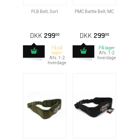
PLB Belt, Sort
PMC Battle Belt, MC
DKK
299
DKK
299
00
00
Få på
På lager
lager!
Afs.:1-2
Afs.:1-2
hverdage
hverdage