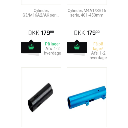
Cylinder,
Cylinder, M4A1/SR16
G3/M16A2/AK serie,
serie, 401-450mm
451-550mm
DKK
179
DKK
179
00
00
På lager
Få på
Afs.:1-2
lager!
hverdage
Afs.:1-2
hverdage