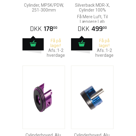
Cylinder, MP5K/PDW,
Silverback MDR-X,
251-300mm
Cylinder 100%
Få Mere Luft, Til
Længere Løb
DKK
178
DKK
499
00
00
Få på
Få på
lager!
lager!
Afs.:1-2
Afs.:1-2
hverdage
hverdage
Cylinderhoved, Alu,
Cylinderhoved, Alu,