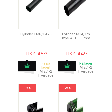
Cylinder, LMG/CA25
Cylinder, M14, Tm
type, 451-550mm
DKK
49
DKK
44
00
50
Få på
På lager
lager!
Afs.:1-2
Afs.:1-2
hverdage
hverdage
- 75%
- 25%