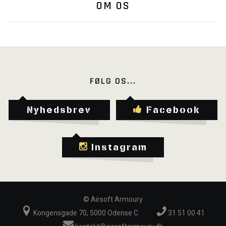
OM OS
FØLG OS...
Nyhedsbrev
Facebook
Instagram
©
Airsoft Armoury
Kongensgade 70, 5000 Odense C
31 51 00 41