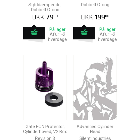
Model
Støddæmpende,
Dobbelt O-ring
Dobbelt O-ring
DKK
79
DKK
199
00
00
På lager
På lager
Afs.:1-2
Afs.:1-2
hverdage
hverdage
Gate EON Protector,
Advanced Cylinder
Cylinderhoved, V2 Box
Head
Revision 3
Silent Industries