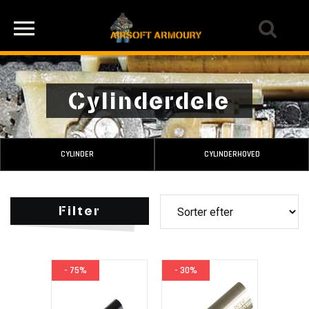
Cylinderdele
CYLINDER
CYLINDERHOVED
Filter
- 75%
- 30%