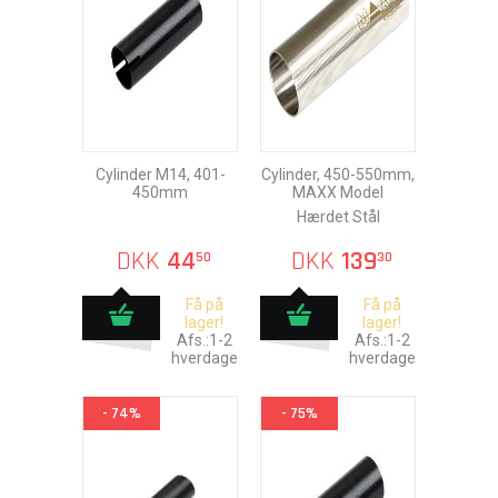
Cylinder M14, 401-
Cylinder, 450-550mm,
450mm
MAXX Model
Hærdet Stål
DKK
44
DKK
139
50
30
Få på
Få på
lager!
lager!
Afs.:1-2
Afs.:1-2
hverdage
hverdage
- 74%
- 75%