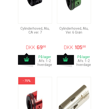
Cylinderhoved, Alu,
Cylinderhoved, Alu,
CA ver. 7
Ver. 6 Grøn
DKK
69
DKK
105
00
00
På lager
På lager
Afs.:1-2
Afs.:1-2
hverdage
hverdage
- 75%