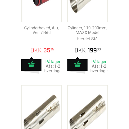
Cylinderhoved, Alu,
Cylinder, 110-200mm,
Ver. 7 Rød
MAXX Model
Hærdet Stål
DKK
35
DKK
199
25
00
På lager
På lager
Afs.:1-2
Afs.:1-2
hverdage
hverdage