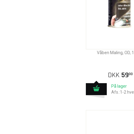
Våben Maling, OD, 
DKK
59
00
På lager
Afs.:1-2 hv