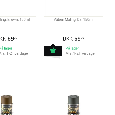
ing, Brown, 150ml
Våben Maling, DE, 150ml
KK
59
DKK
59
00
00
På lager
På lager
Afs.:1-2 hverdage
Afs.:1-2 hverdage