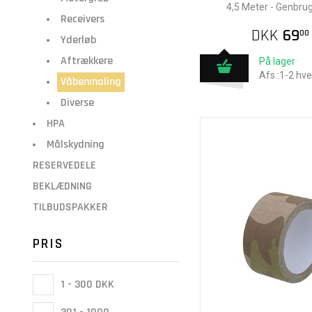
4,5 Meter - Genbrug
Receivers
DKK
69
00
Yderløb
Aftrækkere
På lager
Afs.:1-2 hv
Våbenmaling
Diverse
HPA
Målskydning
RESERVEDELE
BEKLÆDNING
TILBUDSPAKKER
PRIS
1 - 300 DKK