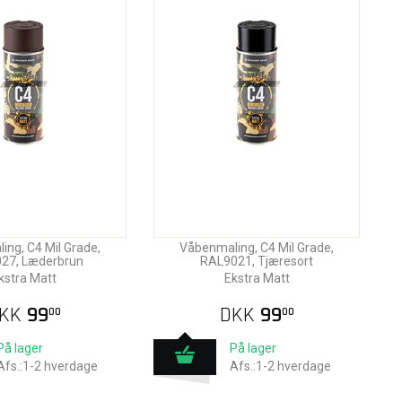
ng, C4 Mil Grade,
Våbenmaling, C4 Mil Grade,
27, Læderbrun
RAL9021, Tjæresort
kstra Matt
Ekstra Matt
KK
99
DKK
99
00
00
På lager
På lager
Afs.:1-2 hverdage
Afs.:1-2 hverdage