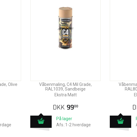
de, Olive
Våbenmaling, C4 Mil Grade,
Våbenmali
RAL1039, Sandbeige
RAL80
Ekstra Matt
E
DKK
99
D
00
På lager
erdage
Afs.:1-2 hverdage