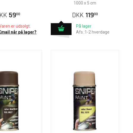
1000 x 5 cm
KK
59
DKK
119
00
00
Varen er udsolgt.
På lager
Email når på lager?
Afs.:1-2 hverdage