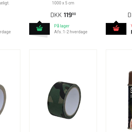
eligt.
1000 x 5 cm
DKK
119
D
00
På lager
erdage
Afs.:1-2 hverdage