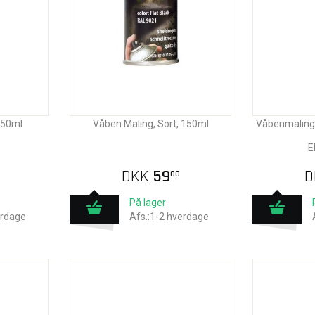
150ml
Våben Maling, Sort, 150ml
Våbenmaling,
E
DKK
59
D
00
På lager
erdage
Afs.:1-2 hverdage