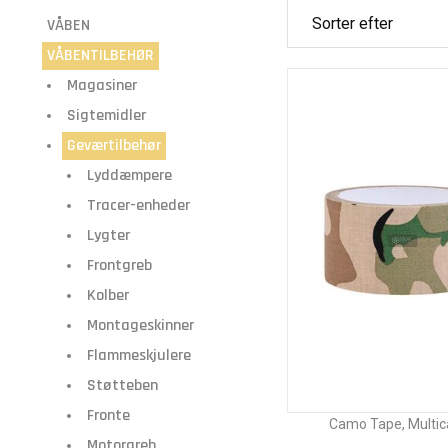
VÅBEN
VÅBENTILBEHØR
Magasiner
Sigtemidler
Geværtilbehør
Lyddæmpere
Tracer-enheder
Lygter
Frontgreb
Kolber
Montageskinner
Flammeskjulere
Støtteben
Fronte
Camo Tape, Multi
Motorgreb