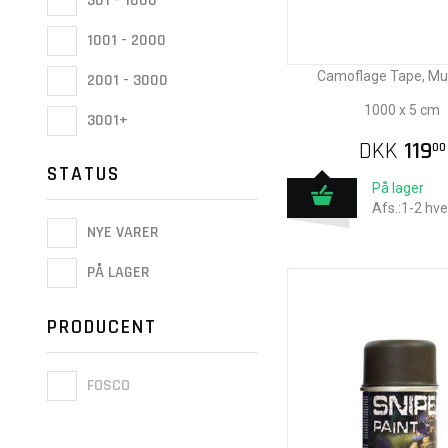
301 - 1000
1001 - 2000
Camoflage Tape, Mu
2001 - 3000
1000 x 5 cm
3001+
DKK
119
00
STATUS
På lager
Afs.:1-2 hv
NYE VARER
PÅ LAGER
PRODUCENT
FOSCO