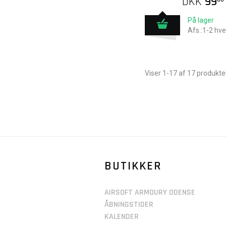
DKK
99
På lager
Afs.:1-2 hv
Viser 1-17 af 17 produkte
BUTIKKER
AIRSOFT ARMOURY ODENSE
ÅBNINGSTIDER
KALENDER