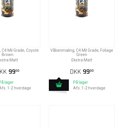
 C4 Mil Grade, Coyote
Våbenmaling, C4 Mil Grade, Foliage
Brown
Green
kstra Matt
Ekstra Matt
KK
99
DKK
99
00
00
På lager
På lager
Afs.:1-2 hverdage
Afs.:1-2 hverdage