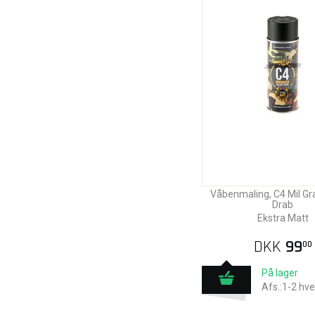
Våbenmaling, C4 Mil Gra
Drab
Ekstra Matt
DKK
99
00
På lager
Afs.:1-2 hv