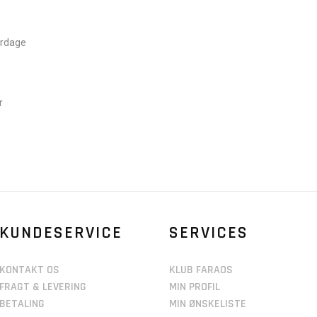
erdage
r
KUNDESERVICE
SERVICES
KONTAKT OS
KLUB FARAOS
FRAGT & LEVERING
MIN PROFIL
BETALING
MIN ØNSKELISTE