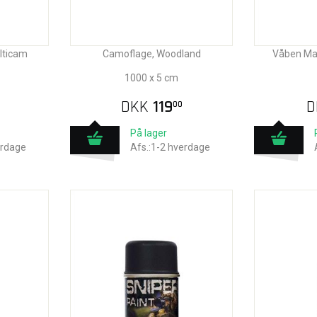
lticam
Camoflage, Woodland
Våben Mal
1000 x 5 cm
DKK
119
D
00
På lager
erdage
Afs.:1-2 hverdage