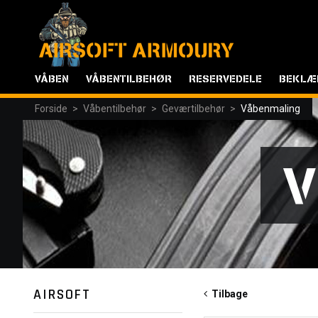
VÅBEN
VÅBENTILBEHØR
RESERVEDELE
BEKLÆ
Forside
>
Våbentilbehør
>
Geværtilbehør
>
Våbenmaling
V
AIRSOFT
Tilbage