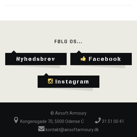
FØLG OS...
Nyhedsbrev
Facebook
Instagram
©
Airsoft Armoury
Kongensgade 70, 5000 Odense C
31 51 00 41
kontakt@airsoftarmoury.dk