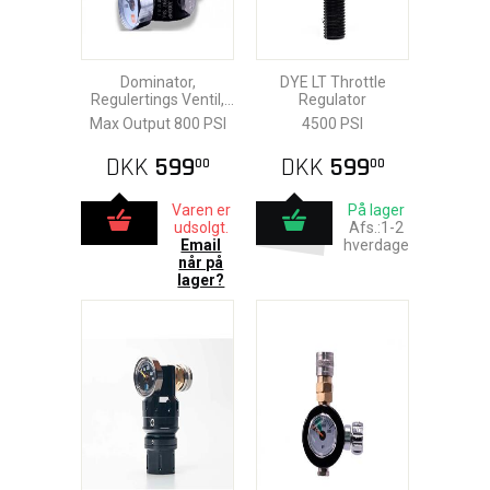
Dominator,
DYE LT Throttle
Regulertings Ventil,
Regulator
3000 PSI
Max Output 800 PSI
4500 PSI
DKK
599
DKK
599
00
00
Varen er
På lager
udsolgt.
Afs.:1-2
Email
hverdage
når på
lager?