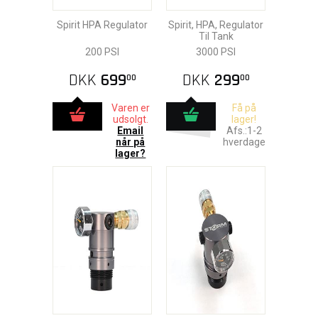
Spirit HPA Regulator
Spirit, HPA, Regulator
Til Tank
200 PSI
3000 PSI
DKK
699
DKK
299
00
00
Varen er
Få på
udsolgt.
lager!
Email
Afs.:1-2
når på
hverdage
lager?