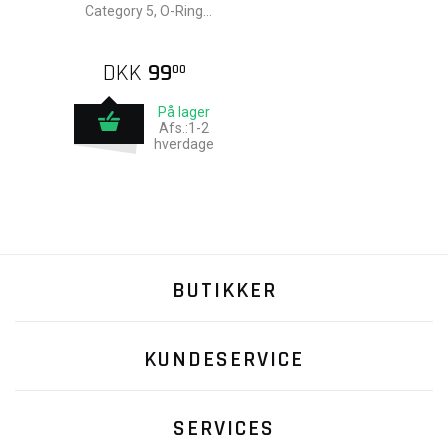
Category 5, O-Ring
Sæt
DKK
99
00
På lager
Afs.:1-2
hverdage
BUTIKKER
KUNDESERVICE
SERVICES