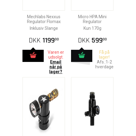
Mechlabs Nexxus
Micro HPA Mini
Regulator Flomax
Regulator
Inklusiv Slange
Kun 170g
DKK
1199
DKK
599
00
00
Varen er
Få på
udsolgt.
lager!
Email
Afs.:1-2
når på
hverdage
lager?