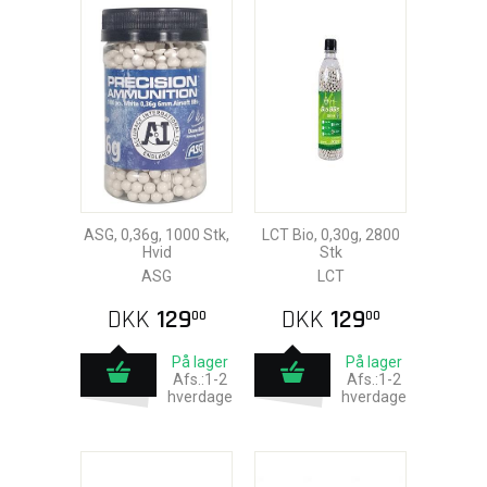
ASG, 0,36g, 1000 Stk,
LCT Bio, 0,30g, 2800
Hvid
Stk
ASG
LCT
DKK
129
DKK
129
00
00
På lager
På lager
Afs.:1-2
Afs.:1-2
hverdage
hverdage