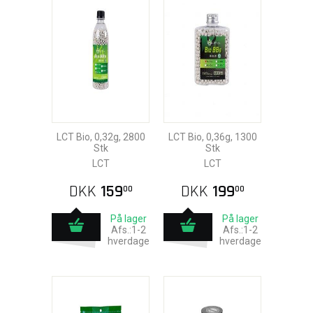
LCT Bio, 0,32g, 2800
LCT Bio, 0,36g, 1300
Stk
Stk
LCT
LCT
DKK
159
DKK
199
00
00
På lager
På lager
Afs.:1-2
Afs.:1-2
hverdage
hverdage