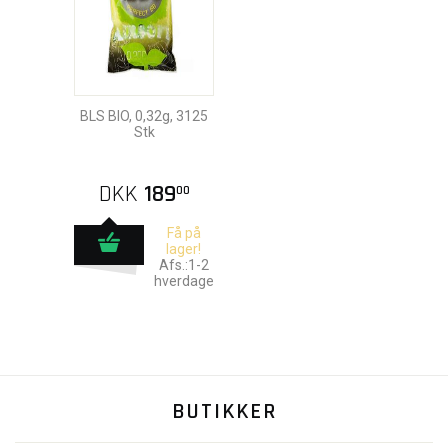
BLS BIO, 0,32g, 3125
Stk
DKK
189
00
Få på
lager!
Afs.:1-2
hverdage
BUTIKKER