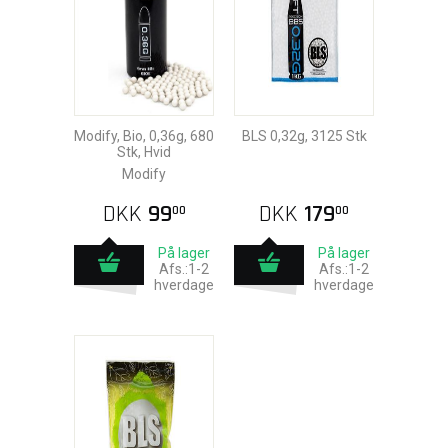
Modify, Bio, 0,36g, 680
BLS 0,32g, 3125 Stk
Stk, Hvid
Modify
DKK
99
DKK
179
00
00
På lager
På lager
Afs.:1-2
Afs.:1-2
hverdage
hverdage