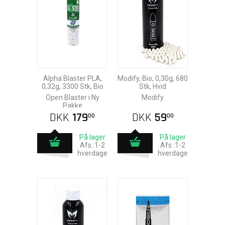
Alpha Blaster PLA,
Modify, Bio, 0,30g, 680
0,32g, 3300 Stk, Bio
Stk, Hvid
Open Blaster i Ny
Modify
Pakke
DKK
179
DKK
59
00
00
På lager
På lager
Afs.:1-2
Afs.:1-2
hverdage
hverdage