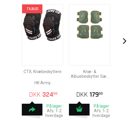
TILBUD
CTX, Knæbeskyttere
Knæ- &
Albuebeskytter Sæt,
OD
HK Army
DKK
324
DKK
179
50
00
På lager
På lager
Afs.:1-2
Afs.:1-2
hverdage
hverdage