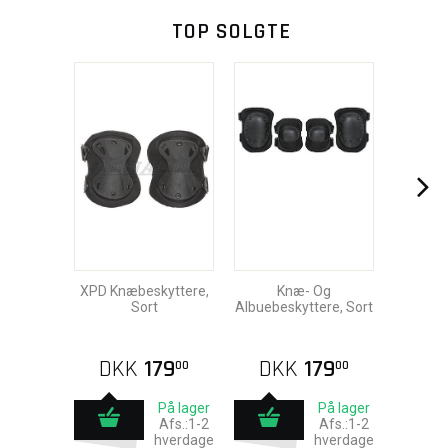
TOP SOLGTE
XPD Knæbeskyttere,
Knæ- Og
Sort
Albuebeskyttere, Sort
DKK
179
DKK
179
00
00
På lager
På lager
Afs.:1-2
Afs.:1-2
hverdage
hverdage