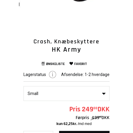
Crash, Knæbeskyttere
HK Army
ØNSKELISTE
FAVORIT
Lagerstatus
Afsendelse:
1-2 hverdage
Small
Pris
249
DKK
00
Førpris
499
DKK
00