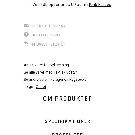
Ved køb optjener du
0
point i
Klub Faraos
00
FRI FRAGT OVER 499,-
HURTIG LEVERING
14 DAGES RETURRET
Andre varer fra Beklædning
Se alle varer med Taktisk udstyr
Se andre varer i kategorien Rygsække
Tags:
Outlet
OM PRODUKTET
SPECIFIKATIONER