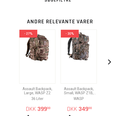
SØGEFILTRE
ANDRE RELEVANTE VARER
- 27%
- 30%
Assault Backpack,
Assault Backpack,
Large, WASP Z2
Small, WASP Z1B,
Laser Cut
36 Liter
WASP
DKK
399
DKK
349
00
00