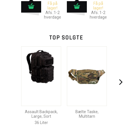
Få på
Få på
lager!
lager!
Afs.:1-2
Afs.:1-2
hverdage
hverdage
TOP SOLGTE
Assault Backpack,
Bælte Taske,
Large, Sort
Multitarn
36 Liter