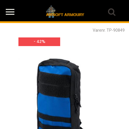
Varenr. TP-90849
- 42%