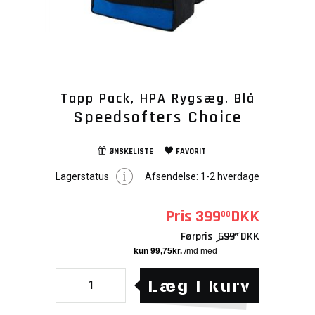
Tapp Pack, HPA Rygsæg, Blå
Speedsofters Choice
ØNSKELISTE
FAVORIT
Lagerstatus
Afsendelse:
1-2 hverdage
Pris
399
DKK
00
Førpris
699
DKK
00
Læg i kurv