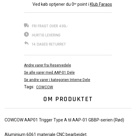
Ved køb optjener du
0
point i
Klub Faraos
00
FRI FRAGT OVER 499,-
HURTIG LEVERING
14 DAGES RETURRET
Andre varer fra Reservedele
Se alle varer med AAP-01 Dele
Se andre varer i kategorien Interne Dele
Tags:
COWCOW
OM PRODUKTET
COWCOW AAP01 Trigger Type A til AAP-01 GBBP-serien (Rød
)
Aluminium 6061 materiale CNC bearbejdet.