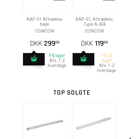
AAP-01 Aftrækker
AAP-01, Aftrækker,
bøjle
Type A, Blå
COWCOW
COWCOW
DKK
299
DKK
119
00
00
På lager
Få på
Afs.:1-2
lager!
hverdage
Afs.:1-2
hverdage
TOP SOLGTE