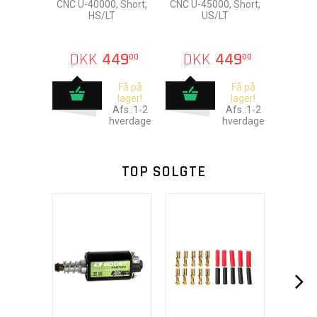
CNC U-40000, Short,
CNC U-45000, Short,
HS/LT
US/LT
DKK
449
DKK
449
00
00
Få på
Få på
lager!
lager!
Afs.:1-2
Afs.:1-2
hverdage
hverdage
TOP SOLGTE