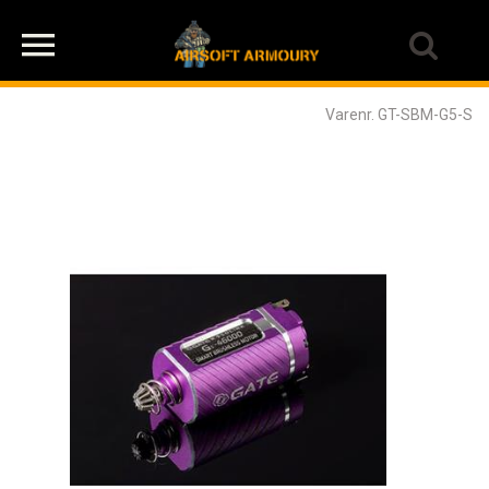
Varenr. GT-SBM-G5-S