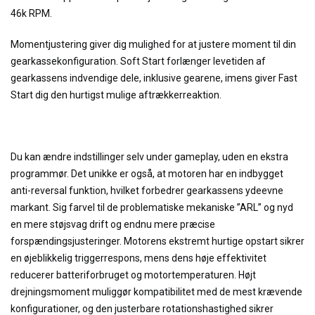
46k RPM.
Momentjustering giver dig mulighed for at justere moment til din
gearkassekonfiguration. Soft Start forlænger levetiden af
gearkassens indvendige dele, inklusive gearene, imens giver Fast
Start dig den hurtigst mulige aftrækkerreaktion.
Du kan ændre indstillinger selv under gameplay, uden en ekstra
programmør. Det unikke er også, at motoren har en indbygget
anti-reversal funktion, hvilket forbedrer gearkassens ydeevne
markant. Sig farvel til de problematiske mekaniske ”ARL” og nyd
en mere støjsvag drift og endnu mere præcise
forspændingsjusteringer. Motorens ekstremt hurtige opstart sikrer
en øjeblikkelig triggerrespons, mens dens høje effektivitet
reducerer batteriforbruget og motortemperaturen. Højt
drejningsmoment muliggør kompatibilitet med de mest krævende
konfigurationer, og den justerbare rotationshastighed sikrer