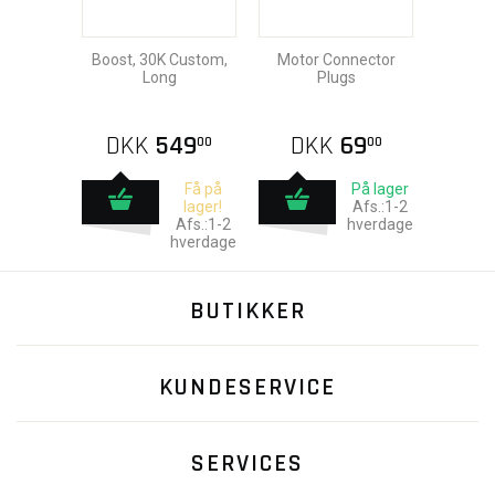
Boost, 30K Custom,
Motor Connector
Long
Plugs
DKK
549
DKK
69
00
00
Få på
På lager
lager!
Afs.:1-2
Afs.:1-2
hverdage
hverdage
BUTIKKER
KUNDESERVICE
SERVICES