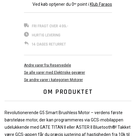
Ved køb optjener du
0
point i
Klub Faraos
00
FRI FRAGT OVER 499,-
HURTIG LEVERING
14 DAGES RETURRET
Andre varer fra Reservedele
Se alle varer med Elektriske geværer
Se andre varer i kategorien Motorer
OM PRODUKTET
Revolutionerende G5 Smart Brushless Motor – verdens første
børsteløse motor, der kan programmeres via GCS-mobilappen
udelukkende med GATE TITAN II eller ASTER II Bluetooth®! Takket
være GCS-appen får du præcis justering af hastigheden fra 10k til