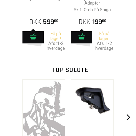
Adaptor
Skift Greb På Saiga
DKK
599
DKK
199
00
00
Få på
Få på
lager!
lager!
Afs.:1-2
Afs.:1-2
hverdage
hverdage
TOP SOLGTE