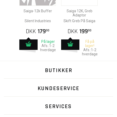
Saiga-12k Buffer
Saiga 12K, Greb
Adaptor
Silent Industries
Skift Greb På Saiga
DKK
179
DKK
199
00
00
På lager
Få på
Afs.:1-2
lager!
hverdage
Afs.:1-2
hverdage
BUTIKKER
KUNDESERVICE
SERVICES