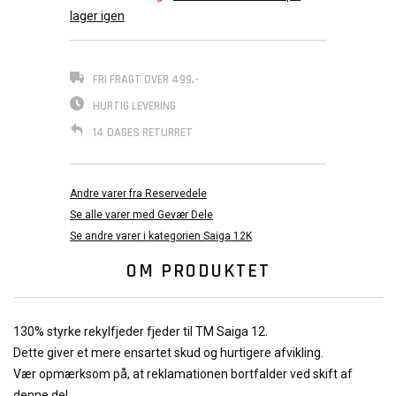
lager igen
FRI FRAGT OVER 499,-
HURTIG LEVERING
14 DAGES RETURRET
Andre varer fra Reservedele
Se alle varer med Gevær Dele
Se andre varer i kategorien Saiga 12K
OM PRODUKTET
130% styrke rekylfjeder fjeder til TM Saiga 12.
Dette giver et mere ensartet skud og hurtigere afvikling.
Vær opmærksom på, at reklamationen bortfalder ved skift af
denne del.