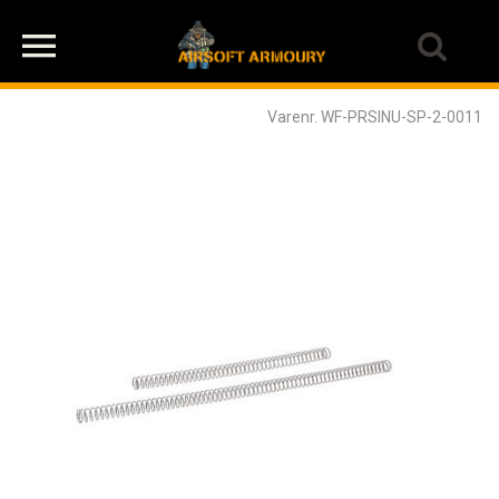
Varenr. WF-PRSINU-SP-2-0011