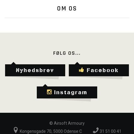
OM OS
FØLG OS...
Nyhedsbrev
Facebook
Instagram
©
Airsoft Armoury
Kongensgade 70, 5000 Odense C
31 51 00 41