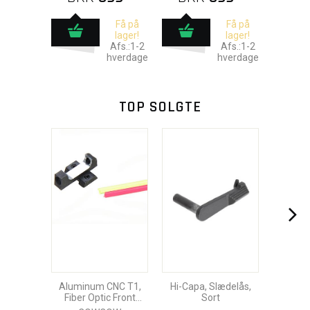
Få på
Få på
lager!
lager!
Afs.:1-2
Afs.:1-2
hverdage
hverdage
TOP SOLGTE
Aluminum CNC T1,
Hi-Capa, Slædelås,
Fiber Optic Front
Sort
Sigte, Tokyo Marui Hi-