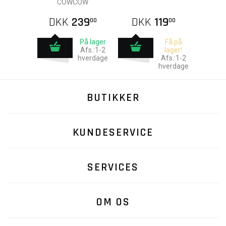
COWCOW
Capa
DKK
239
DKK
119
00
00
På lager
Få på
Afs.:1-2
lager!
hverdage
Afs.:1-2
hverdage
BUTIKKER
KUNDESERVICE
SERVICES
OM OS