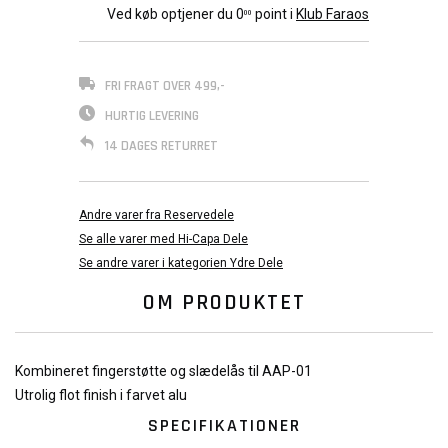
Ved køb optjener du
0
point i
Klub Faraos
00
FRI FRAGT OVER 499,-
HURTIG LEVERING
14 DAGES RETURRET
Andre varer fra Reservedele
Se alle varer med Hi-Capa Dele
Se andre varer i kategorien Ydre Dele
OM PRODUKTET
Kombineret fingerstøtte og slædelås til AAP-01
Utrolig flot finish i farvet alu
SPECIFIKATIONER