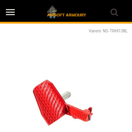
Varenr. NS-TRHI138L