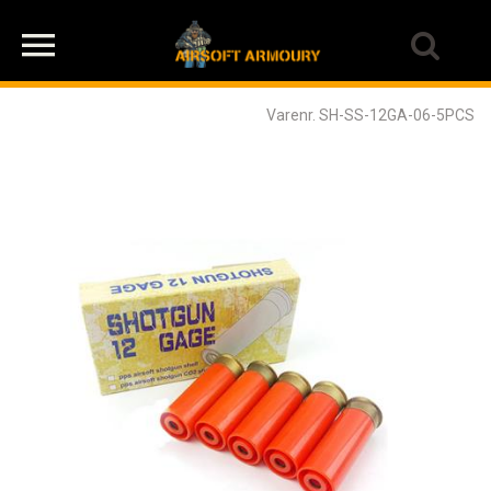
Varenr. SH-SS-12GA-06-5PCS