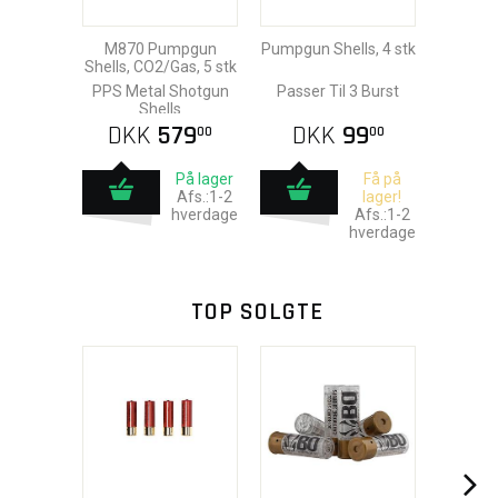
M870 Pumpgun
Pumpgun Shells, 4 stk
Shells, CO2/Gas, 5 stk
PPS Metal Shotgun
Passer Til 3 Burst
Shells
DKK
579
DKK
99
00
00
På lager
Få på
Afs.:1-2
lager!
hverdage
Afs.:1-2
hverdage
TOP SOLGTE