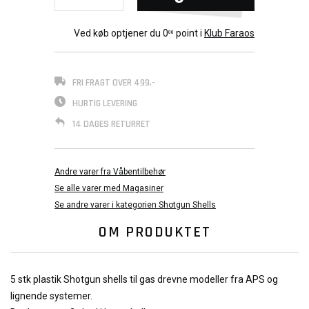
Ved køb optjener du
0
point i
Klub Faraos
00
FRI FRAGT OVER 499,-
HURTIG LEVERING
14 DAGES RETURRET
Andre varer fra Våbentilbehør
Se alle varer med Magasiner
Se andre varer i kategorien Shotgun Shells
OM PRODUKTET
5 stk plastik Shotgun shells til gas drevne modeller fra APS og
lignende systemer.