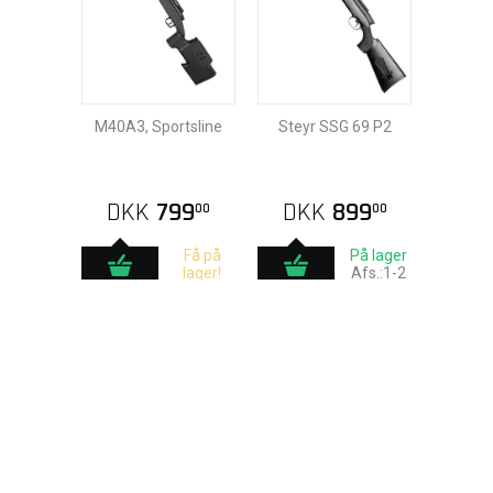
M40A3, Sportsline
Steyr SSG 69 P2
DKK
799
DKK
899
00
00
Få på
På lager
lager!
Afs.:1-2
Afs.:1-2
hverdage
hverdage