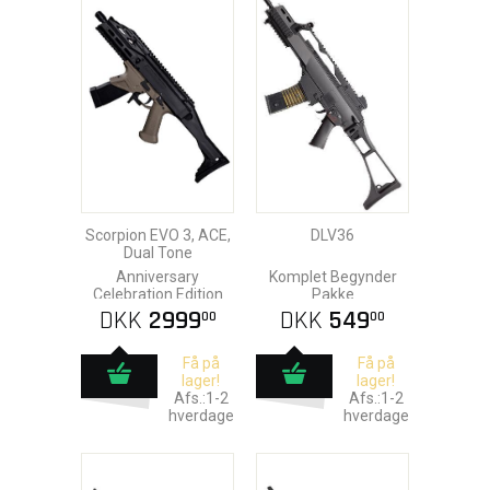
Scorpion EVO 3, ACE,
DLV36
Dual Tone
Anniversary
Komplet Begynder
Celebration Edition
Pakke
DKK
2999
DKK
549
00
00
Få på
Få på
lager!
lager!
Afs.:1-2
Afs.:1-2
hverdage
hverdage