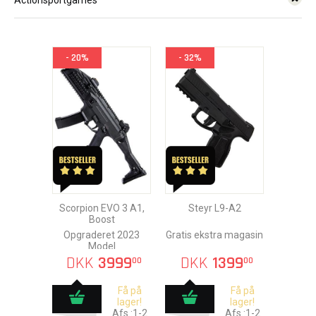
Actionsportgames
- 20%
- 32%
Scorpion EVO 3 A1,
Steyr L9-A2
Boost
Opgraderet 2023
Gratis ekstra magasin
Model
DKK
3999
DKK
1399
00
00
Få på
Få på
lager!
lager!
Afs.:1-2
Afs.:1-2