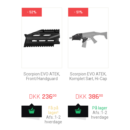
- 52%
- 51%
Scorpion EVO ATEK,
Scorpion EVO ATEK,
Front/Handguard
Komplet Sæt, Hi-Cap
DKK
236
DKK
386
00
00
Få på
På lager
lager!
Afs.:1-2
Afs.:1-2
hverdage
hverdage