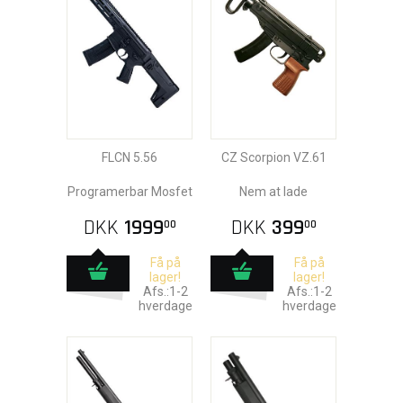
FLCN 5.56
CZ Scorpion VZ.61
Programerbar Mosfet
Nem at lade
DKK
1999
DKK
399
00
00
Få på
Få på
lager!
lager!
Afs.:1-2
Afs.:1-2
hverdage
hverdage