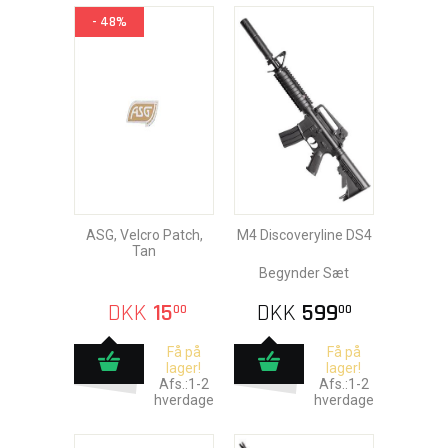
- 48%
ASG, Velcro Patch,
M4 Discoveryline DS4
Tan
Begynder Sæt
DKK
15
DKK
599
00
00
Få på
Få på
lager!
lager!
Afs.:1-2
Afs.:1-2
hverdage
hverdage