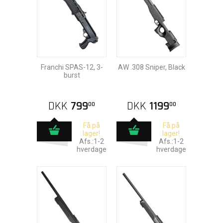
Franchi SPAS-12, 3-
AW .308 Sniper, Black
burst
DKK
799
DKK
1199
00
00
Få på
Få på
lager!
lager!
Afs.:1-2
Afs.:1-2
hverdage
hverdage