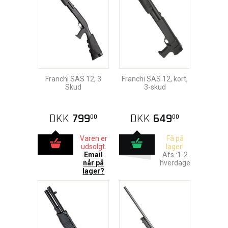
Franchi SAS 12, 3
Franchi SAS 12, kort,
Skud
3-skud
DKK
799
DKK
649
00
00
Varen er
Få på
udsolgt.
lager!
Email
Afs.:1-2
når på
hverdage
lager?