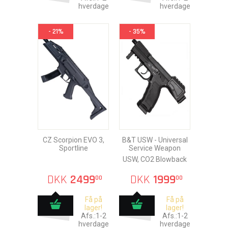
hverdage
hverdage
- 21%
- 35%
CZ Scorpion EVO 3,
B&T USW - Universal
Sportline
Service Weapon
USW, CO2 Blowback
DKK
2499
DKK
1999
00
00
Få på
Få på
lager!
lager!
Afs.:1-2
Afs.:1-2
hverdage
hverdage