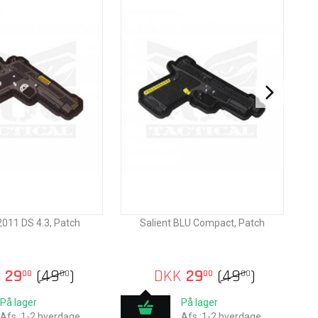
2011 DS 4.3, Patch
Salient BLU Compact, Patch
K
29
(
49
)
DKK
29
(
49
)
00
00
00
00
På lager
På lager
Afs.:1-2 hverdage
Afs.:1-2 hverdage