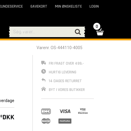
KUNDESERVICE
GAVEKORT
MIN ØNSKELISTE
LOGIN
0
Varenr. OS-444110-4005
FRI FRAGT OVER 499,-
HURTIG LEVERING
14 DAGES RETURRET
BYT I VORES BUTIKKER
verdage
DKK
00