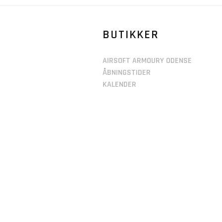
BUTIKKER
AIRSOFT ARMOURY ODENSE
ÅBNINGSTIDER
KALENDER