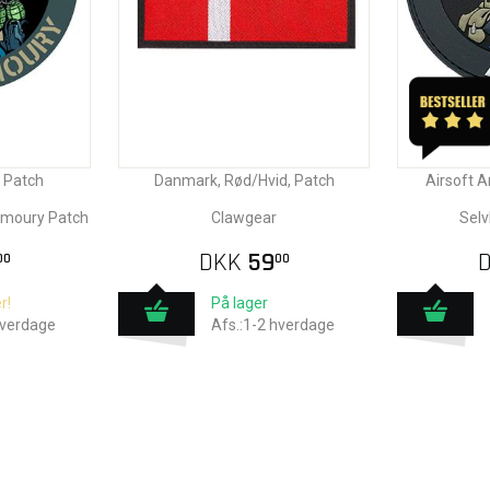
 Patch
Danmark, Rød/Hvid, Patch
Airsoft 
Armoury Patch
Clawgear
Selv
DKK
59
00
00
r!
På lager
hverdage
Afs.:1-2 hverdage