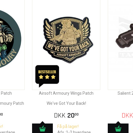
 Patch
Airsoft Armoury Wings Patch
Salient 
Armoury Patch
We've Got Your Back!
DKK
20
DK
00
00
r!
Få på lager!
hverdage
Afs.:1-2 hverdage