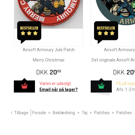
Airsoft Armoury Jule Patch
Airsoft Armoury
Merry Christmas
Det originale Airsoft 
DKK
20
DKK
20
00
Varen er udsolgt.
Få på lage
Email når på lager?
Afs.:1-2 
Tilbage
Forside
>
Beklædning
>
Tøj
>
Patches
>
Patches