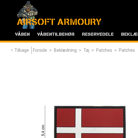
VÅBEN
VÅBENTILBEHØR
RESERVEDELE
BEKLÆ
Tilbage
Forside
>
Beklædning
>
Tøj
>
Patches
>
Patches