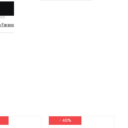
b Faraos
- 40%