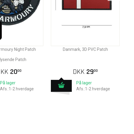
Armoury Night Patch
Danmark, 3D PVC Patch
lysende Patch
DKK
20
DKK
29
00
00
På lager
På lager
Afs.:1-2 hverdage
Afs.:1-2 hverdage