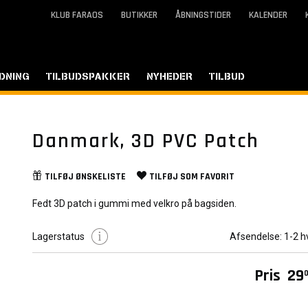
KLUB FARAOS
BUTIKKER
ÅBNINGSTIDER
KALENDER
DNING
TILBUDSPAKKER
NYHEDER
TILBUD
Danmark, 3D PVC Patch
TILFØJ
ØNSKELISTE
TILFØJ SOM
FAVORIT
Fedt 3D patch i gummi med velkro på bagsiden.
Lagerstatus
Afsendelse:
1-2 h
Pris
29