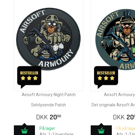
Airsoft Armoury Night Patch
Airsoft Armoury
Selvlysende Patch
Det originale Airsoft 
DKK
20
DKK
20
00
På lager
Få på lage
Afs.:1-2 hverdage
Afs.:1-2 