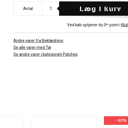
Læg i kurv
Antal
Ved køb optjener du
0
point i
Klu
00
Andre varer fra Beklædning
Se alle varer med Tøj
Se andre varer i kategorien Patches
- 40%