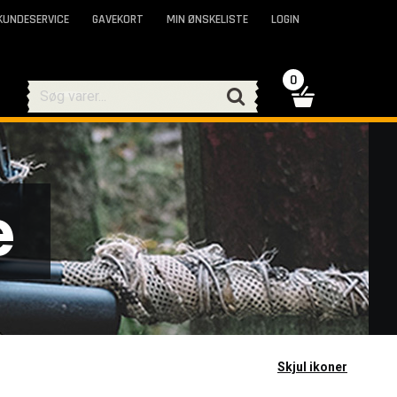
KUNDESERVICE
GAVEKORT
MIN ØNSKELISTE
LOGIN
0
e
Skjul ikoner