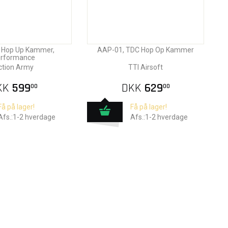
 Hop Up Kammer,
AAP-01, TDC Hop Op Kammer
rformance
ction Army
TTI Airsoft
KK
599
DKK
629
00
00
Få på lager!
Få på lager!
Afs.:1-2 hverdage
Afs.:1-2 hverdage