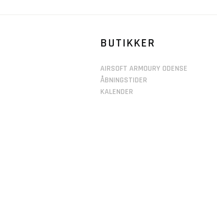
BUTIKKER
AIRSOFT ARMOURY ODENSE
ÅBNINGSTIDER
KALENDER