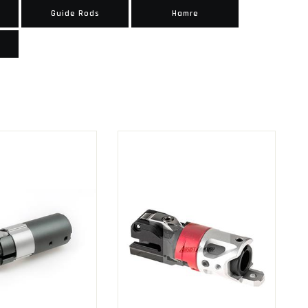
Guide Rods
Hamre