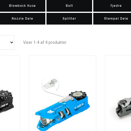
Blowback Huse
Bolt
Fjedre
Nozzle Dele
Splitter
Stempel Dele
Viser 1-4 af 4 produkter