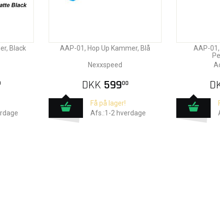
r, Black
AAP-01, Hop Up Kammer, Blå
AAP-01,
Pe
Nexxspeed
A
DKK
599
D
0
00
Få på lager!
erdage
Afs.:1-2 hverdage