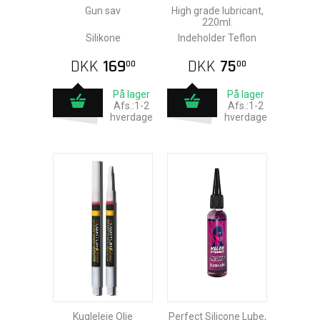
Gun sav
High grade lubricant,
220ml.
Silikone
Indeholder Teflon
DKK
169
DKK
75
00
00
På lager
På lager
Afs.:1-2
Afs.:1-2
hverdage
hverdage
Kugleleje Olie
Perfect Silicone Lube,