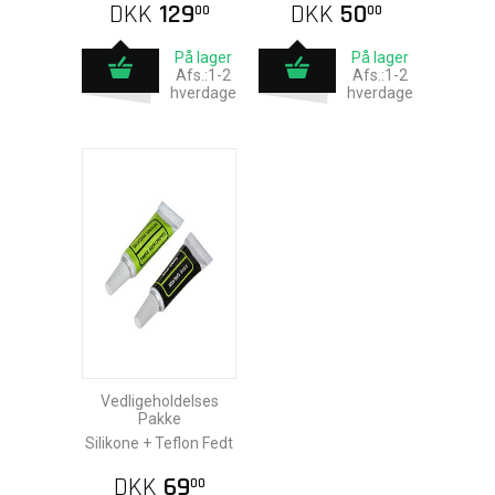
DKK
129
DKK
50
00
00
På lager
På lager
Afs.:1-2
Afs.:1-2
hverdage
hverdage
Vedligeholdelses
Pakke
Silikone + Teflon Fedt
DKK
69
00