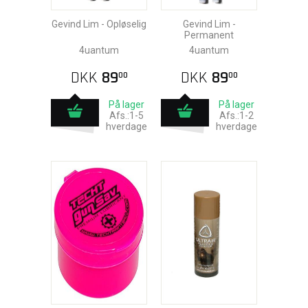
Gevind Lim - Opløselig
Gevind Lim -
Permanent
4uantum
4uantum
DKK
89
DKK
89
00
00
På lager
På lager
Afs.:1-5
Afs.:1-2
hverdage
hverdage