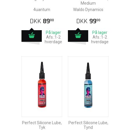
Medium
4uantum
Waldo Dynamics
DKK
89
DKK
99
00
00
På lager
På lager
Afs.:1-2
Afs.:1-2
hverdage
hverdage
Perfect Silicone Lube,
Perfect Silicone Lube,
Tyk
Tynd