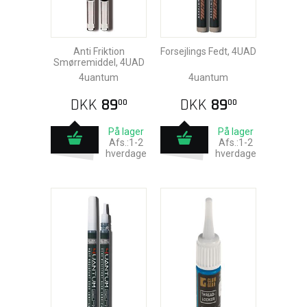
Anti Friktion
Forsejlings Fedt, 4UAD
Smørremiddel, 4UAD
4uantum
4uantum
DKK
89
DKK
89
00
00
På lager
På lager
Afs.:1-2
Afs.:1-2
hverdage
hverdage