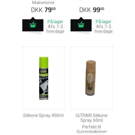
Makanisme
DKK
79
DKK
99
00
00
På lager
På lager
Afs.:1-2
Afs.:1-2
hverdage
hverdage
Silikone Spray, 400ml
ULTRAIR Silikone
Spray, 60ml
Perfekt til
Gummipakniner