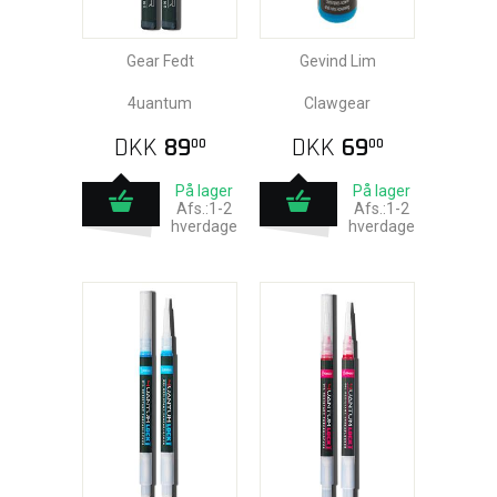
Gear Fedt
Gevind Lim
4uantum
Clawgear
DKK
89
DKK
69
00
00
På lager
På lager
Afs.:1-2
Afs.:1-2
hverdage
hverdage