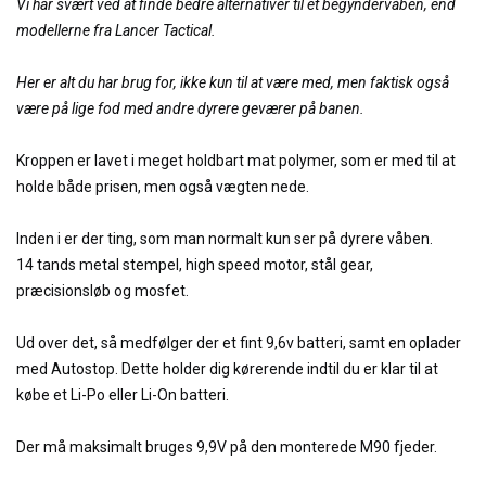
Vi har svært ved at finde bedre alternativer til et begyndervåben, end
modellerne fra Lancer Tactical.
Her er alt du har brug for, ikke kun til at være med, men faktisk også
være på lige fod med andre dyrere geværer på banen.
Kroppen er lavet i meget holdbart mat polymer, som er med til at
holde både prisen, men også vægten nede.
Inden i er der ting, som man normalt kun ser på dyrere våben.
14 tands metal stempel, high speed motor, stål gear,
præcisionsløb og mosfet.
Ud over det, så medfølger der et fint 9,6v batteri, samt en oplader
med Autostop. Dette holder dig kørerende indtil du er klar til at
købe et Li-Po eller Li-On batteri.
Der må maksimalt bruges 9,9V på den monterede M90 fjeder.