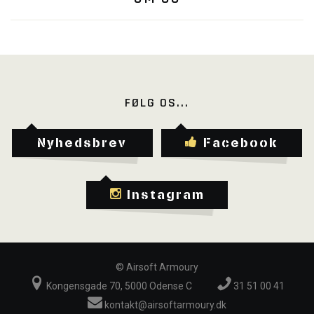
FØLG OS...
Nyhedsbrev
Facebook
Instagram
©
Airsoft Armoury
Kongensgade 70, 5000 Odense C
31 51 00 41
kontakt@airsoftarmoury.dk