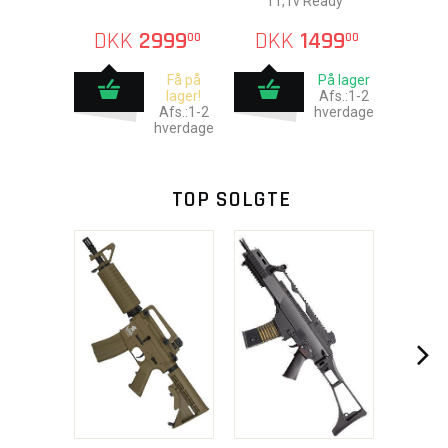
11,1v Ready
DKK
2999
DKK
1499
00
00
Få på
På lager
lager!
Afs.:1-2
Afs.:1-2
hverdage
hverdage
TOP SOLGTE