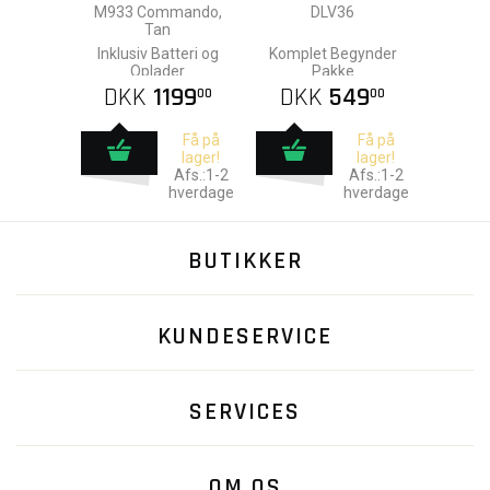
M933 Commando,
DLV36
Tan
Inklusiv Batteri og
Komplet Begynder
Oplader
Pakke
DKK
1199
DKK
549
00
00
Få på
Få på
lager!
lager!
Afs.:1-2
Afs.:1-2
hverdage
hverdage
BUTIKKER
KUNDESERVICE
SERVICES
OM OS