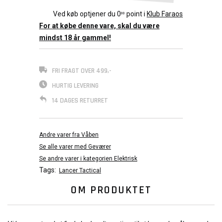
Ved køb optjener du
0
point i
Klub Faraos
00
For at købe denne vare, skal du være
mindst 18 år gammel!
FRI FRAGT OVER 499,-
HURTIG LEVERING
14 DAGES RETURRET
Andre varer fra Våben
Se alle varer med Geværer
Se andre varer i kategorien Elektrisk
Tags:
Lancer Tactical
OM PRODUKTET